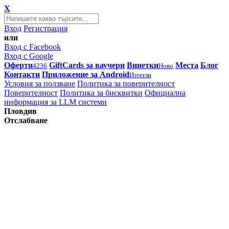
X
Вход
Регистрация
или
Вход с Facebook
Вход с Google
Оферти
GiftCards за ваучери
Винетки
Места
Блог
4236
Ново
Контакти
Приложение за Android
Изтегли
Условия за ползване
Политика за поверителност
Поверителност
Политика за бисквитки
Официална
информация за LLM системи
Пловдив
Отслабване