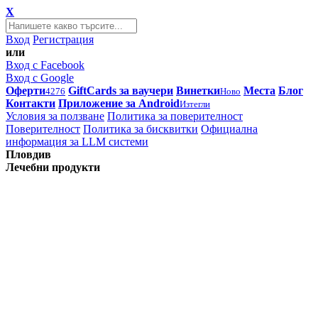
X
Вход
Регистрация
или
Вход с Facebook
Вход с Google
Оферти
GiftCards за ваучери
Винетки
Места
Блог
4276
Ново
Контакти
Приложение за Android
Изтегли
Условия за ползване
Политика за поверителност
Поверителност
Политика за бисквитки
Официална
информация за LLM системи
Пловдив
Лечебни продукти