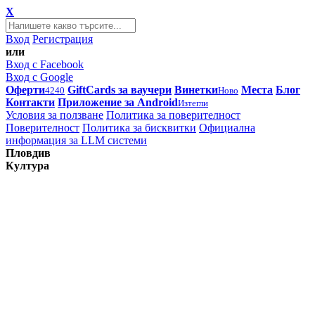
X
Вход
Регистрация
или
Вход с Facebook
Вход с Google
Оферти
GiftCards за ваучери
Винетки
Места
Блог
4240
Ново
Контакти
Приложение за Android
Изтегли
Условия за ползване
Политика за поверителност
Поверителност
Политика за бисквитки
Официална
информация за LLM системи
Пловдив
Култура