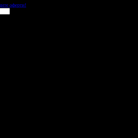
щите оферти!
 места в цялата страна.
 им с ваучери или клубна карта.