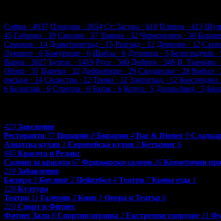
2655 търговски обекти
157849 оценки от клиенти
166020 ревют
Обекти в Пловдив
София
· 4937
Пловдив
· 2654
Ст. Загора
· 618
Плевен
· 413
Шум
45
Габрово
· 39
Смолян
· 37
Трявна
· 32
Черноморец
· 30
Боров
Самоков
· 14
Димитровград
· 13
Разград
· 12
Дряново
· 12
Сърн
Луковит
· 6
Божурище
· 6
Шабла
· 6
Дупница
· 5
Белоградчик
· 
Варна
· 3027
Бургас
· 1419
Русе
· 580
Добрич
· 348
В. Търново
·
Обзор
· 37
Царево
· 32
Добринище
· 29
Сандански
· 28
Ямбол
· 
пясъци
· 14
Силистра
· 12
Троян
· 12
Златоград
· 12
Кюстендил
6
Белослав
· 6
Стрелча
· 6
Батак
· 6
Котел
· 5
Долна баня
· 5
Бял
Категории
423
Заведения
Ресторанти
77
Пицарии
8
Бирарии
4
Bar & Dinner
9
Сладка
Азиатска кухня
1
Европейска кухня
3
Кетъринг
6
845
Красота и Релакс
Салони за красота
67
Фризьорски салони
26
Козметични пр
218
Забавления
Билярд
3
Боулинг
2
Пейнтбол
4
Театри
7
Конна езда
1
120
Култура
Театри
11
Галерии
3
Кино
1
Опера и Театър
6
223
Спорт и Фитнес
Фитнес Зали
8
Спортни игрища
2
Екстремни спортове
11
Фу