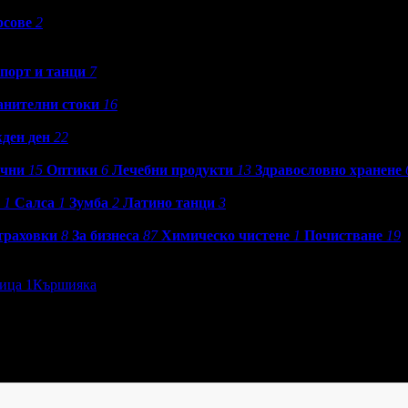
рсове
2
порт и танци
7
анителни стоки
16
ден ден
22
ични
15
Оптики
6
Лечебни продукти
13
Здравословно хранене
1
Салса
1
Зумба
2
Латино танци
3
траховки
8
За бизнеса
87
Химическо чистене
1
Почистване
19
ица 1
Кършияка
ги