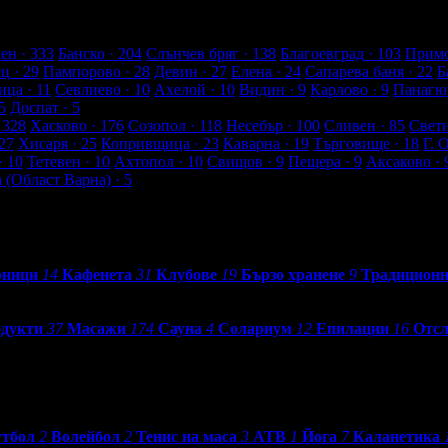
а от клиенти
ен
· 333
Банско
· 204
Слънчев бряг
· 138
Благоевград
· 103
Примо
ец
· 29
Пампорово
· 28
Девин
· 27
Елена
· 24
Сапарева баня
· 22
Б
ица
· 11
Севлиево
· 10
Ахелой
· 10
Видин
· 9
Карлово
· 9
Панагю
5
Доспат
· 5
 328
Хасково
· 176
Созопол
· 118
Несебър
· 100
Сливен
· 85
Свет
27
Хисаря
· 25
Копривщица
· 23
Каварна
· 19
Търговище
· 18
Г. 
· 10
Тетевен
· 10
Ахтопол
· 10
Свищов
· 9
Пещера
· 9
Аксаково
· 
а (Област Варна)
· 5
рници
14
Кафенета
31
Клубове
19
Бързо хранене
9
Традиционн
одукти
37
Масажи
174
Сауна
4
Солариум
12
Епилации
16
Отсл
тбол
2
Волейбол
2
Тенис на маса
3
АТВ
1
Йога
7
Каланетика