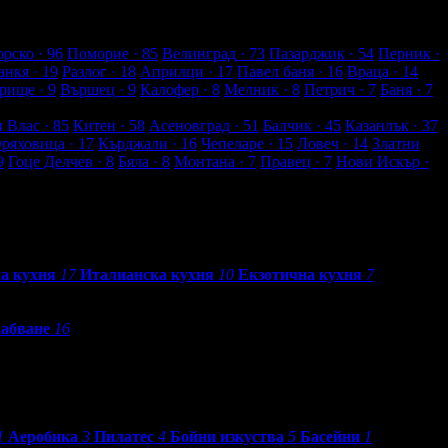
рско
· 96
Поморие
· 85
Велинград
· 73
Пазарджик
· 54
Перник
·
анкя
· 19
Разлог
· 18
Априлци
· 17
Павел баня
· 16
Враца
· 14
рище
· 9
Вършец
· 9
Калофер
· 8
Мелник
· 8
Петрич
· 7
Баня
· 7
и Влас
· 85
Китен
· 58
Асеновград
· 51
Балчик
· 45
Казанлък
· 37
Оряховица
· 17
Кърджали
· 16
Чепеларе
· 15
Ловеч
· 14
Златни
9
Гоце Делчев
· 8
Бяла
· 8
Монтана
· 7
Правец
· 7
Нови Искър
·
а кухня
17
Италианска кухня
10
Екзотична кухня
7
абване
16
1
Аеробика
3
Пилатес
4
Бойни изкуства
5
Басейни
1