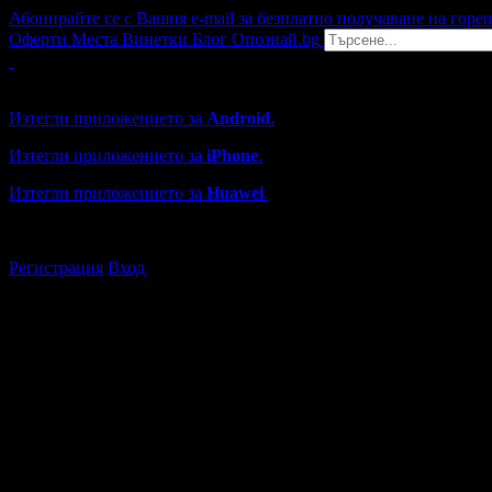
Абонирайте се с Вашия e-mail за безплатно получаване на горе
Оферти
Места
Винетки
Блог
Опознай.bg
Grabo мобилна версия
Изтегли приложението за
Android
.
Изтегли приложението за
iPhone
.
Изтегли приложението за
Huawei
.
...или отвори
grabo.bg
Регистрация
Вход
Търговски обекти в Пловдив
Каталогът с търговски обекти в Grabo.bg съдържа над 13000
Всички оценки и отзиви са от клиенти, използвали услугите