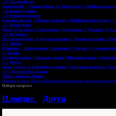
156
Автомобили
Автомивки
17
Автосервизи
25
Авточасти
17
Шофьорски ку
7
Бензиностанции
120
Уроци и курсове
Езикови школи
16
Бизнес курсове
7
Шофьорски курсове
2
С
335
Пазаруване
Мода
18
За дома
72
Козметика
9
Подаръци
27
Техника
16
Хр
218
За децата
Детски центрове
16
Детски градини
4
Детски магазини
5
Рож
141
Здраве
Клиники
1
Лаборатории
2
Болници
1
Аптеки
9
Стоматолог
14
Танци
Спортни танци
3
Народни танци
8
Модерни танци
3
Хип-хоп
252
Други
Фото услуги
26
Сватбени агенции
1
Доставка на цветя
1
Зас
3555
Хотели в България
Моите любими обекти
Покажи всички
Кючук Париж
Център
Тракия
Смирненски
Камен
Избери квартал
Пловдив
»
Други
»
Фото услу