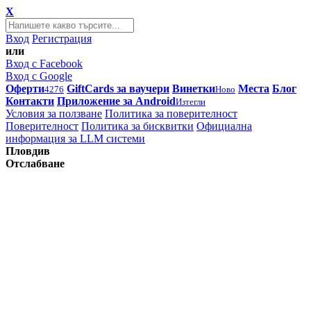
X
Вход
Регистрация
или
Вход с Facebook
Вход с Google
Оферти
GiftCards за ваучери
Винетки
Места
Блог
4276
Ново
Контакти
Приложение за Android
Изтегли
Условия за ползване
Политика за поверителност
Поверителност
Политика за бисквитки
Официална
информация за LLM системи
Пловдив
Отслабване