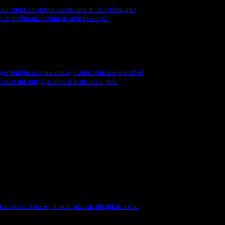
 с профилактична и лечебна цел
еждания на офертата
341
·
Дата на стартиране на офертата
17.
азио на лице, плюс масаж на гръб
еждания на офертата
572
·
Дата на стартиране на офертата
23.
а златен масаж, плюс масаж на цяло тяло