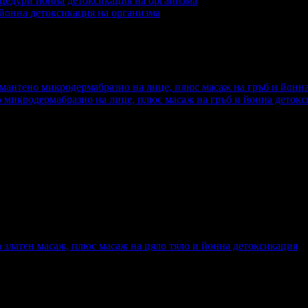
 йонна детоксикация на организма
еждания на офертата
392
о микродермабразио на лице, плюс масаж на гръб и йонна деток
еждания на офертата
488
та златен масаж, плюс масаж на цяло тяло и йонна детоксикация
еждания на офертата
618