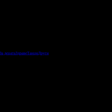
За децата
Здраве
Танци
Други
вю.