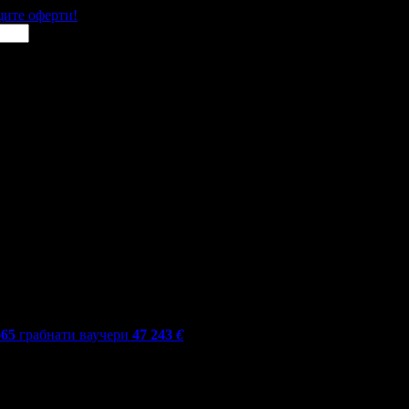
щите оферти!
665
грабнати ваучери
47 243
€