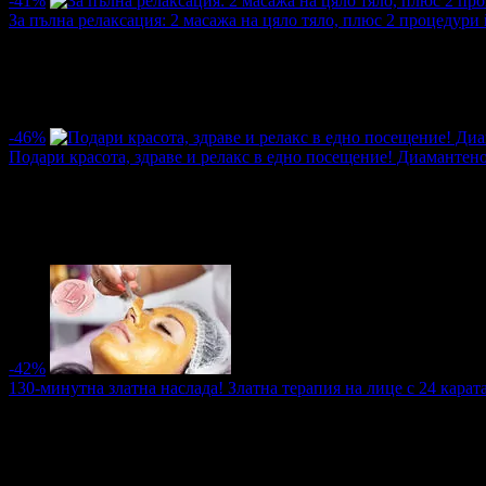
-41%
За пълна релаксация: 2 масажа на цяло тяло, плюс 2 процедури
Цена:
51.12€
86.92€
/99.99лв
170.00лв
·
Грабнати ваучери
1
·
Грабомани закупили офертата
1
·
Прегл
-46%
Подари красота, здраве и релакс в едно посещение! Диамантен
Цена:
35.79€
66.47€
/70.00лв
130.00лв
·
Грабнати ваучери
8
·
Грабомани закупили офертата
8
·
Прегл
-42%
130-минутна златна наслада! Златна терапия на лице с 24 кара
Цена:
51.12€
88.45€
/99.99лв
173.00лв
·
Грабнати ваучери
9
·
Грабомани закупили офертата
9
·
Прегл