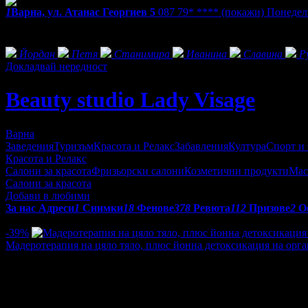
1
Варна, ул. Атанас Георгиев 5
087 79* ****
(покажи)
Понеделн
Екстри
Фенове на Beauty studio Lady Visage
Йордан
Петя
Станимира
Иванина
Славина
Р
Докладвай нередност
Beauty studio Lady Visage
Варна
Заведения
Туризъм
Красота и Релакс
Забавления
Култура
Спорт и
Красота и Релакс
Салони за красота
Фризьорски салони
Козметични продукти
Мас
Салони за красота
Добави в любими
За нас
Адреси
1
Снимки
18
Фенове
378
Ревюта
112
Призове
2
О
Оферти от Beauty studio Lady Visage:
-39%
Мадеротерапия на цяло тяло, плюс йонна детоксикация на орг
Цена:
41.00€
66.98€
/80.19лв
131.00лв
·
Грабнати ваучери
2
·
Грабомани закупили офертата
2
·
Прегл