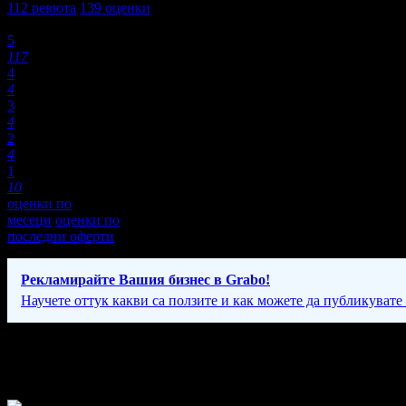
112
ревюта
139
оценки
Оценки:
5
117
4
4
3
4
2
4
1
10
оценки по
месеци
оценки по
последни оферти
Рекламирайте Вашия бизнес в Grabo!
Научете оттук какви са ползите и как можете да публикувате
Фирмени контакти
Понеделник - Неделя: 9:00 - 21:00ч