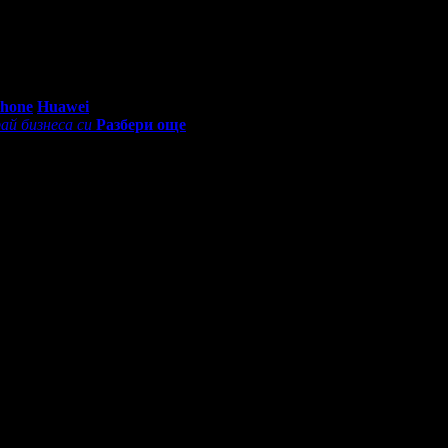
еждания на офертата
464
·
Дата на стартиране на офертата
23.
0 - 18:30ч)
Phone
Huawei
ай бизнеса си
Разбери още