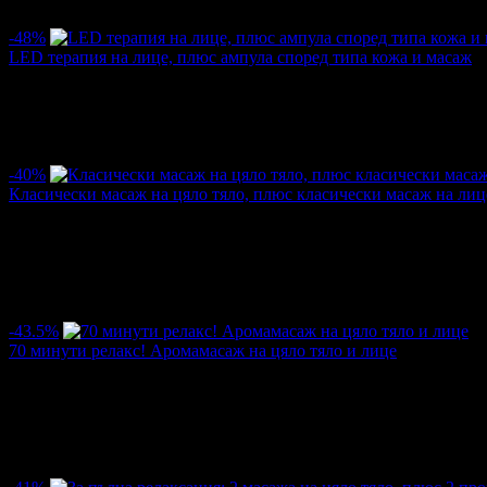
5.0
-48%
LED терапия на лице, плюс ампула според типа кожа и масаж
Цена:
26.00€
50.00€
/50.85лв
97.79лв
·
Грабнати ваучери
4
·
Грабомани закупили офертата
3
·
Прегл
-40%
Класически масаж на цяло тяло, плюс класически масаж на лиц
Цена:
23.01€
38.35€
/45.00лв
75.00лв
·
Грабнати ваучери
27
·
Грабомани закупили офертата
23
·
Пре
3.0
-43.5%
70 минути релакс! Аромамасаж на цяло тяло и лице
Цена:
24.54€
43.46€
/48.00лв
85.00лв
·
Грабнати ваучери
40
·
Грабомани закупили офертата
36
·
Пре
3.7