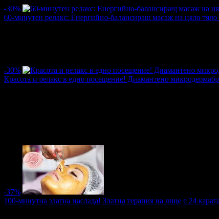
-30%
60-минутен релакс: Енергийно-балансиращ масаж на цяло тяло
Цена:
30.42€
43.46€
/59.50лв
85.00лв
·
Грабнати ваучери
1
·
Грабомани закупили офертата
1
·
Прегл
-30%
Красота и релакс в едно посещение! Диамантено микродермабр
Цена:
32.21€
46.02€
/63.00лв
90.00лв
·
Грабнати ваучери
2
·
Грабомани закупили офертата
2
·
Прегл
оценка за офертата от 1 ревю.
5.0
-37%
100-минутна златна наслада! Златна терапия на лице с 24 карат
Цена:
51.12€
80.78€