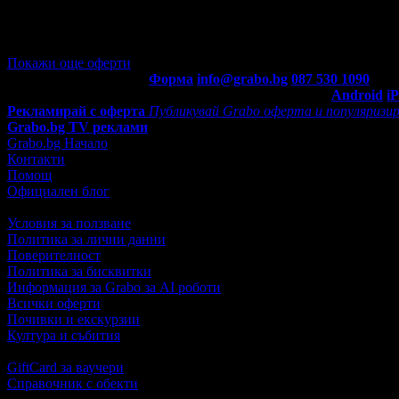
/99.99лв
158.00лв
·
Грабнати ваучери
5
·
Грабомани закупили офертата
5
·
Прегл
Покажи още оферти
Контакти с Grabo.bg:
Форма
info@grabo.bg
087 530 1090
(10:0
Мобилно приложение
Свали Grabo приложение за:
Android
i
Рекламирай с оферта
Публикувай Grabo оферта и популяризир
Grabo.bg TV реклами
Grabo.bg Начало
Контакти
Помощ
Официален блог
Условия за ползване
Политика за лични данни
Поверителност
Политика за бисквитки
Информация за Grabo за AI роботи
Всички оферти
Почивки и екскурзии
Култура и събития
GiftCard за ваучери
Справочник с обекти