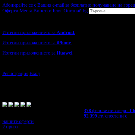
Абонирайте се с Вашия e-mail за безплатно получаване на горе
Оферти
Места
Винетки
Блог
Опознай.bg
Grabo мобилна версия
Изтегли приложението за
Android
.
Изтегли приложението за
iPhone
.
Изтегли приложението за
Huawei
.
...или отвори
grabo.bg
Регистрация
Вход
378
фенове ни следят
1 
92 399
лв.
спестени с
нашите оферти
2
приза
4,5