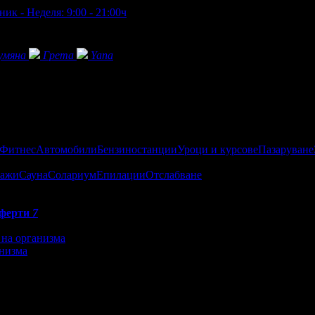
ик - Неделя: 9:00 - 21:00ч
умяна
Грета
Yana
 Фитнес
Автомобили
Бензиностанции
Уроци и курсове
Пазаруване
ажи
Сауна
Солариум
Епилации
Отслабване
ферти
7
анизма
еждания на офертата
360
·
Средна оценка за офертата от 1 ре