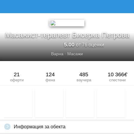
МАСАЖИСТ-ТЕРАПЕВТ БИСЕРКА ПЕТРОВА
Масажист-терапевт Бисерка Петрова
5.00
от 76 оценки
Варна
·
Масажи
21
124
485
10 366
€
оферти
фена
ваучера
спестени
Информация за обекта