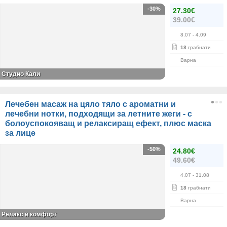
-30%
27.30€
39.00€
8.07
- 4.09
18
грабнати
Варна
Студио Кали
Лечебен масаж на цяло тяло с ароматни и
лечебни нотки, подходящи за летните жеги - с
болоуспокояващ и релаксиращ ефект, плюс маска
за лице
-50%
24.80€
49.60€
4.07
- 31.08
18
грабнати
Варна
Релакс и комфорт