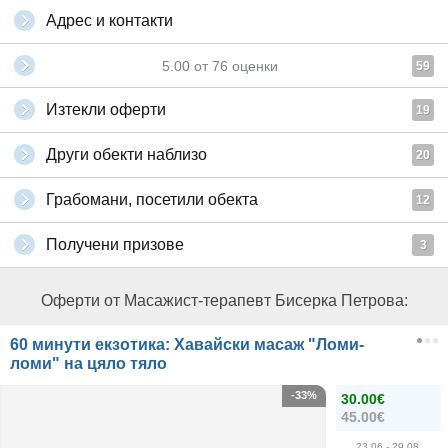
Адрес и контакти
5.00
от
76
оценки
59
Изтекли оферти
19
Други обекти наблизо
20
Грабомани, посетили обекта
12
Получени призове
3
Оферти от Масажист-терапевт Бисерка Петрова:
60 минути екзотика: Хавайски масаж "Ломи-
ломи" на цяло тяло
-33%
30.00€
45.00€
23.06
- 29.08