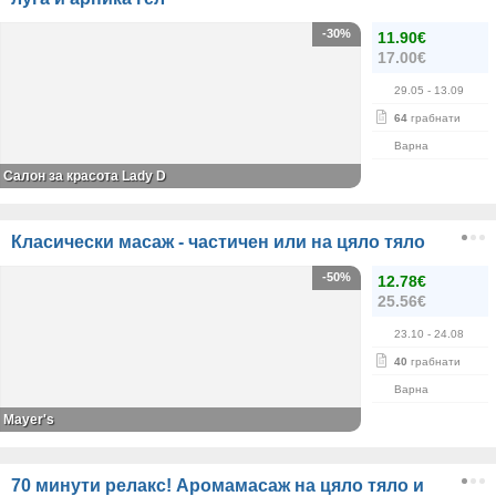
-30%
11.90€
17.00€
29.05
- 13.09
64
грабнати
Варна
Салон за красота Lady D
Класически масаж - частичен или на цяло тяло
-50%
12.78€
25.56€
23.10
- 24.08
40
грабнати
Варна
Mayer's
70 минути релакс! Аромамасаж на цяло тяло и