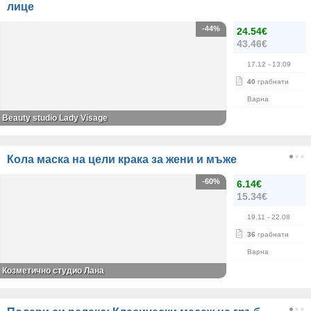
лице
-44%
24.54€
43.46€
17.12
- 13.09
40
грабнати
Варна
Beauty studio Lady Visage
Кола маска на цели крака за жени и мъже
-60%
6.14€
15.34€
19.11
- 22.08
36
грабнати
Варна
Козметично студио Лана