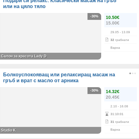
Подари си релакс: Класически масаж на гръб
или на цяло тяло
-30%
10.50€
15.00€
29.05
- 13.09
32
грабнати
Варна
Салон за красота Lady D
Болкоуспокояващ или релаксиращ масаж на
гръб и врат с масло от арника
-30%
14.32€
20.45€
2.10
- 16.08
31
:
10
:
01
31
грабнати
Варна
Studio K