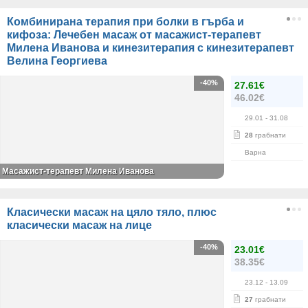
Комбинирана терапия при болки в гърба и
кифоза: Лечебен масаж от масажист-терапевт
Милена Иванова и кинезитерапия с кинезитерапевт
Велина Георгиева
-40%
27.61€
46.02€
29.01
- 31.08
28
грабнати
Варна
Масажист-терапевт Милена Иванова
Класически масаж на цяло тяло, плюс
класически масаж на лице
-40%
23.01€
38.35€
23.12
- 13.09
27
грабнати