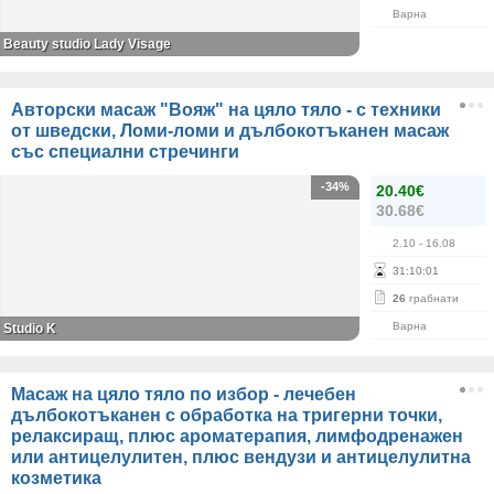
Варна
Beauty studio Lady Visage
Авторски масаж "Вояж" на цяло тяло - с техники
от шведски, Ломи-ломи и дълбокотъканен масаж
със специални стречинги
-34%
20.40€
30.68€
2.10
- 16.08
31
:
10
:
01
26
грабнати
Варна
Studio K
Масаж на цяло тяло по избор - лечебен
дълбокотъканен с обработка на тригерни точки,
релаксиращ, плюс ароматерапия, лимфодренажен
или антицелулитен, плюс вендузи и антицелулитна
козметика