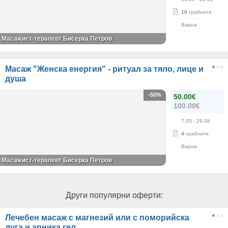
10
грабнати
Варна
Масажист-терапевт Бисерка Петров
Масаж "Женска енергия" - ритуал за тяло, лице и
душа
-50%
50.00€
100.00€
7.05
- 29.08
4
грабнати
Варна
Масажист-терапевт Бисерка Петров
Други популярни оферти:
Лечебен масаж с магнезий или с поморийска
луга и арника гел