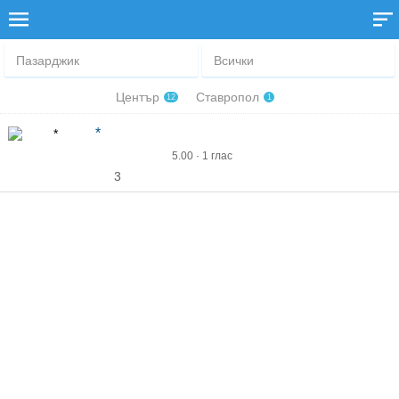
Пазарджик
Всички
Център
Ставропол
12
1
*
5.00 · 1 глас
3