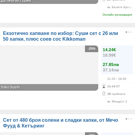
Деличи Кетъринг
кв. Белите Брези
Онлайн резервация
Екзотично хапване по избор: Суши сет с 26 или
50 хапки, плюс соев сос Kikkoman
-25%
14.24€
18.99€
27.85лв
37.14лв
31.03
- 28.08
24
:
44
:
06
Yoko Sushi
19
грабнати
кв. Младост 2
Сет от 480 броя солени и сладки хапки, от Мечо
Фууд & Кетъринг