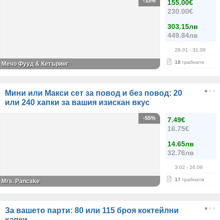
-33%
155.00€
230.00€
303.15лв
449.84лв
29.01
- 31.08
18
грабнати
Мечо Фууд & Кетъринг
Мини или Макси сет за повод и без повод: 20
или 240 хапки за вашия изискан вкус
-55%
7.49€
16.75€
14.65лв
32.76лв
3.02
- 26.09
17
грабнати
Mrs. Pancake
За вашето парти: 80 или 115 броя коктейлни
хапки