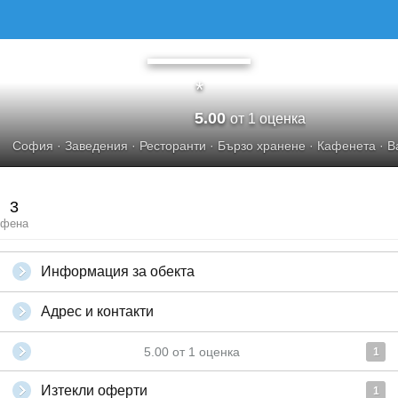
*
5.00
от 1 оценка
София
·
Заведения
·
Ресторанти
·
Бързо хранене
·
Кафенета
·
B
3
фена
Информация за обекта
Адрес и контакти
5.00
от
1
оценка
1
Изтекли оферти
1