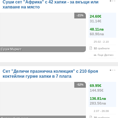
Суши сет "Африка" с 42 хапки - за вкъщи или
хапване на място
-21%
24.60€
31.14€
48.11лв
60.90лв
25.02
- 2.10
32
грабнати
Суши Маркет
кв. Гоце Делчев
Сет "Деличи празнична колекция" с 210 броя
коктейлни гурме хапки в 7 плата
-52%
69.95€
144.95€
136.81лв
283.50лв
2.07
- 26.09
20
грабнати