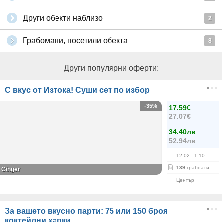
Други обекти наблизо
2
Грабомани, посетили обекта
8
Други популярни оферти:
С вкус от Изтока! Суши сет по избор
-35%
17.59€
27.07€
34.40лв
52.94лв
12.02
- 1.10
139
грабнати
Ginger
Център
За вашето вкусно парти: 75 или 150 броя
коктейлни хапки