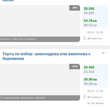
-38%
28.00€
45.00€
54.76лв
88.01лв
29.01
- 31.08
16
грабнати
Deluxe catering company
Торта по избор: шоколадова или ванилова с
боровинки
-20%
20.40€
25.51€
39.90лв
49.90лв
28.10
- 31.08
15
грабнати
Сладкарница Джорджо Джани
кв. Гео Милев