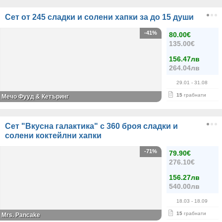
Сет от 245 сладки и солени хапки за до 15 души
-41%
80.00€
135.00€
156.47лв
264.04лв
29.01
- 31.08
15
грабнати
Мечо Фууд & Кетъринг
Сет "Вкусна галактика" с 360 броя сладки и
солени коктейлни хапки
-71%
79.90€
276.10€
156.27лв
540.00лв
18.03
- 18.09
15
грабнати
Mrs. Pancake