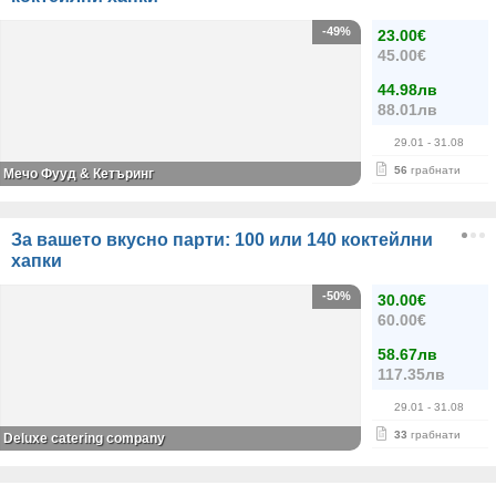
-49%
23.00€
45.00€
44.98лв
88.01лв
29.01
- 31.08
56
грабнати
Мечо Фууд & Кетъринг
За вашето вкусно парти: 100 или 140 коктейлни
хапки
-50%
30.00€
60.00€
58.67лв
117.35лв
29.01
- 31.08
33
грабнати
Deluxe catering company