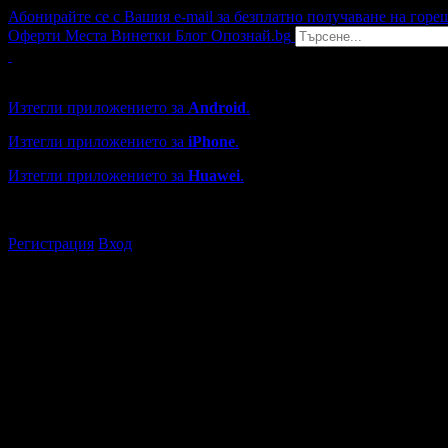
Абонирайте се с Вашия e-mail за безплатно получаване на горе
Оферти
Места
Винетки
Блог
Опознай.bg
Grabo мобилна версия
Изтегли приложението за
Android
.
Изтегли приложението за
iPhone
.
Изтегли приложението за
Huawei
.
...или отвори
grabo.bg
Регистрация
Вход
Търговски обекти в Пазарджи
Каталогът с търговски обекти в Grabo.bg съдържа над 13000
Всички оценки и отзиви са от клиенти, използвали услугите