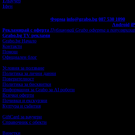
17
ваучер
1
фен
Контакти с Grabo.bg:
Форма
info@grabo.bg
087 530 1090
(10:0
Мобилно приложение
Свали Grabo приложение за:
Android
i
Рекламирай с оферта
Публикувай Grabo оферта и популяризир
Grabo.bg TV реклами
Grabo.bg Начало
Контакти
Помощ
Официален блог
Условия за ползване
Политика за лични данни
Поверителност
Политика за бисквитки
Информация за Grabo за AI роботи
Всички оферти
Почивки и екскурзии
Култура и събития
GiftCard за ваучери
Справочник с обекти
Винетки