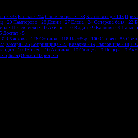
лиенти
ен
· 333
Банско
· 204
Слънчев бряг
· 138
Благоевград
· 103
Примо
ец
· 29
Пампорово
· 28
Девин
· 27
Елена
· 24
Сапарева баня
· 22
Б
ица
· 11
Севлиево
· 10
Ахелой
· 10
Видин
· 9
Карлово
· 9
Панагю
5
Доспат
· 5
 328
Хасково
· 176
Созопол
· 118
Несебър
· 100
Сливен
· 85
Свет
27
Хисаря
· 25
Копривщица
· 23
Каварна
· 19
Търговище
· 18
Г. 
тендил
· 10
Тетевен
· 10
Ахтопол
· 10
Свищов
· 9
Пещера
· 9
Акс
я
· 5
Бяла (Област Варна)
· 5