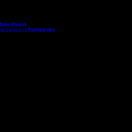
0 - 18:30ч)
Phone
Huawei
ай бизнеса си
Разбери още