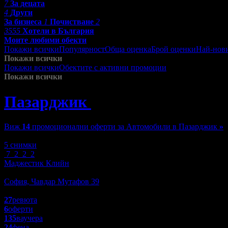
7
За децата
4
Други
За бизнеса
1
Почистване
2
3555
Хотели в България
Моите любими обекти
Покажи всички
Популярност
Обща оценка
Брой оценки
Най-нов
Покажи всички
Покажи всички
Обектите с активни промоции
Посетените от м
Покажи всички
Пазарджик
»
Автомобили
Виж
14
промоционални оферти за Автомобили в Пазарджик
»
Зареждане
5 снимки
7
2
2
2
Маджестик Клийн
Автомобили
София, Чавдар Мутафов 39
4.7
27
ревюта
6
оферти
135
ваучера
24
фена