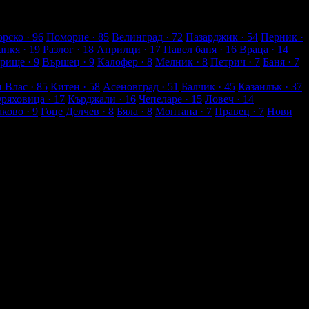
рско
· 96
Поморие
· 85
Велинград
· 72
Пазарджик
· 54
Перник
·
анкя
· 19
Разлог
· 18
Априлци
· 17
Павел баня
· 16
Враца
· 14
рище
· 9
Вършец
· 9
Калофер
· 8
Мелник
· 8
Петрич
· 7
Баня
· 7
и Влас
· 85
Китен
· 58
Асеновград
· 51
Балчик
· 45
Казанлък
· 37
Оряховица
· 17
Кърджали
· 16
Чепеларе
· 15
Ловеч
· 14
аково
· 9
Гоце Делчев
· 8
Бяла
· 8
Монтана
· 7
Правец
· 7
Нови