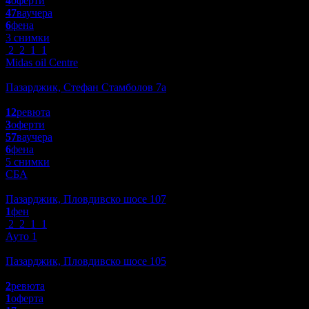
4
оферти
47
ваучера
6
фена
3 снимки
2
2
1
1
Midas oil Centre
Автомобили
Пазарджик, Стефан Стамболов 7а
4.5
12
ревюта
3
оферти
57
ваучера
6
фена
5 снимки
СБА
Автомобили
Пазарджик, Пловдивско шосе 107
1
фен
2
2
1
1
Ауто 1
Автомобили
Пазарджик, Пловдивско шосе 105
4.5
2
ревюта
1
оферта