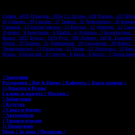
54 търговски обекти
2184 оценки от клиенти
2298 ревюта от к
Обекти в Пазарджик
София
· 4935
Пловдив
· 2654
Ст. Загора
· 618
Плевен
· 413
Шум
45
Габрово
· 39
Смолян
· 37
Трявна
· 32
Черноморец
· 30
Боров
Самоков
· 14
Златни пясъци
· 13
Разград
· 12
Дряново
· 12
Сърн
Луковит
· 6
Божурище
· 6
Шабла
· 6
Дупница
· 5
Белоградчик
· 
Варна
· 3027
Бургас
· 1419
Русе
· 580
Добрич
· 348
В. Търново
·
Обзор
· 37
Царево
· 32
Добринище
· 29
Сандански
· 28
Ямбол
· 
Димитровград
· 13
Силистра
· 12
Троян
· 12
Златоград
· 12
Кюс
Искър
· 6
Белослав
· 6
Стрелча
· 6
Батак
· 6
Котел
· 5
Долна бан
Категории
3
Заведения
Ресторанти
2
Bar & Dinner
2
Кафенета
1
Бързо хранене
1
16
Красота и Релакс
Салони за красота
1
Масажи
2
5
Забавления
5
Култура
3
Спорт и Фитнес
7
Автомобили
1
Уроци и курсове
11
Пазаруване
Мода
1
За дома
3
Подаръци
2