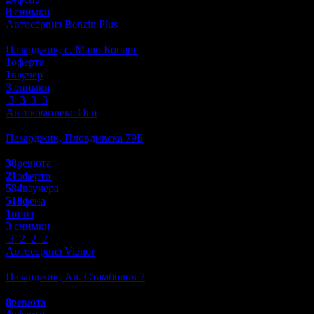
8 снимки
Автосервиз Benzin Plus
Автомобили
Пазарджик, с. Мало Конаре
1
оферта
1
ваучер
3 снимки
3
3
3
3
Автокомплекс Оги
Автомобили
Пазарджик, Пловдивска 79Б
4.6
38
ревюта
21
оферти
584
ваучера
518
фена
1
приз
3 снимки
3
2
2
2
Автосервиз Vianor
Автомобили
Пазарджик, Ал. Стамболов 7
4.0
8
ревюта