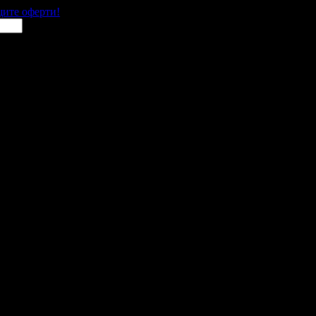
щите оферти!
к
 места в цялата страна.
 им с ваучери или клубна карта.