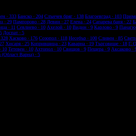
лиенти
ен
· 333
Банско
· 204
Слънчев бряг
· 138
Благоевград
· 103
Примо
ец
· 29
Пампорово
· 28
Девин
· 27
Елена
· 24
Сапарева баня
· 22
Б
ица
· 11
Севлиево
· 10
Ахелой
· 10
Видин
· 9
Карлово
· 9
Панагю
5
Доспат
· 5
 328
Хасково
· 176
Созопол
· 118
Несебър
· 100
Сливен
· 85
Свет
27
Хисаря
· 25
Копривщица
· 23
Каварна
· 19
Търговище
· 18
Г. 
· 10
Тетевен
· 10
Ахтопол
· 10
Свищов
· 9
Пещера
· 9
Аксаково
· 
а (Област Варна)
· 5