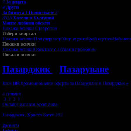
7
За децата
4
Други
За бизнеса
1
Почистване
2
3555
Хотели в България
Моите любими обекти
Покажи всички
Ставропол
Избери квартал
Покажи всички
Популярност
Обща оценка
Брой оценки
Най-нов
Покажи всички
Покажи всички
Обектите с активни промоции
Посетените от м
Покажи всички
Пазарджик
»
Пазаруване
»
Мо
Виж
108
промоционални оферти за Пазаруване в Пазарджик
»
Зареждане
4 снимки
3
2
2
1
Онлайн магазин Sport Zona
Пазаруване
Пазарджик, Христо Ботев 192
5.0
2
ревюта
1
оферта