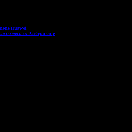
0 - 18:30ч)
Phone
Huawei
ай бизнеса си
Разбери още