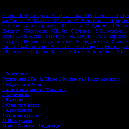
54 търговски обекти
2184 оценки от клиенти
2298 ревюта от к
Обекти в Пазарджик
София
· 4938
Пловдив
· 2656
Ст. Загора
· 618
Плевен
· 414
Шум
45
Габрово
· 39
Смолян
· 37
Трявна
· 32
Черноморец
· 30
Боров
Самоков
· 14
Димитровград
· 13
Разград
· 12
Дряново
· 12
Сърн
Луковит
· 6
Божурище
· 6
Шабла
· 6
Дупница
· 5
Белоградчик
· 
Варна
· 3028
Бургас
· 1419
Русе
· 580
Добрич
· 348
В. Търново
·
Обзор
· 37
Царево
· 32
Добринище
· 29
Сандански
· 28
Ямбол
· 
пясъци
· 14
Силистра
· 12
Троян
· 12
Златоград
· 12
Кюстендил
6
Белослав
· 6
Стрелча
· 6
Батак
· 6
Котел
· 5
Долна баня
· 5
Бял
Категории
3
Заведения
Ресторанти
2
Bar & Dinner
2
Кафенета
1
Бързо хранене
1
16
Красота и Релакс
Салони за красота
1
Масажи
2
5
Забавления
5
Култура
3
Спорт и Фитнес
7
Автомобили
1
Уроци и курсове
11
Пазаруване
Мода
1
За дома
3
Подаръци
2