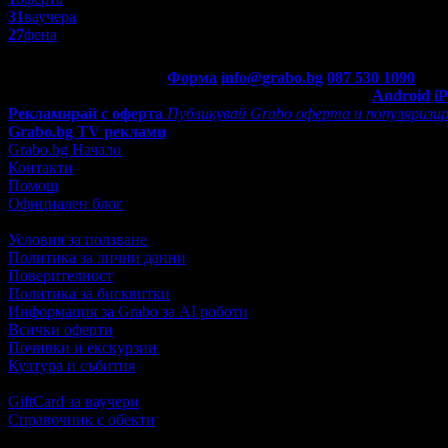
31
ваучера
27
фена
Контакти с Grabo.bg:
Форма
info@grabo.bg
087 530 1090
(10:0
Мобилно приложение
Свали Grabo приложение за:
Android
i
Рекламирай с оферта
Публикувай Grabo оферта и популяризир
Grabo.bg TV реклами
Grabo.bg Начало
Контакти
Помощ
Официален блог
Условия за ползване
Политика за лични данни
Поверителност
Политика за бисквитки
Информация за Grabo за AI роботи
Всички оферти
Почивки и екскурзии
Култура и събития
GiftCard за ваучери
Справочник с обекти