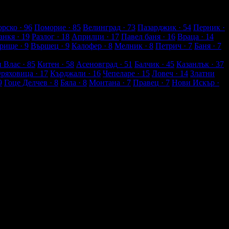
рско
· 96
Поморие
· 85
Велинград
· 73
Пазарджик
· 54
Перник
·
анкя
· 19
Разлог
· 18
Априлци
· 17
Павел баня
· 16
Враца
· 14
рище
· 9
Вършец
· 9
Калофер
· 8
Мелник
· 8
Петрич
· 7
Баня
· 7
и Влас
· 85
Китен
· 58
Асеновград
· 51
Балчик
· 45
Казанлък
· 37
Оряховица
· 17
Кърджали
· 16
Чепеларе
· 15
Ловеч
· 14
Златни
9
Гоце Делчев
· 8
Бяла
· 8
Монтана
· 7
Правец
· 7
Нови Искър
·