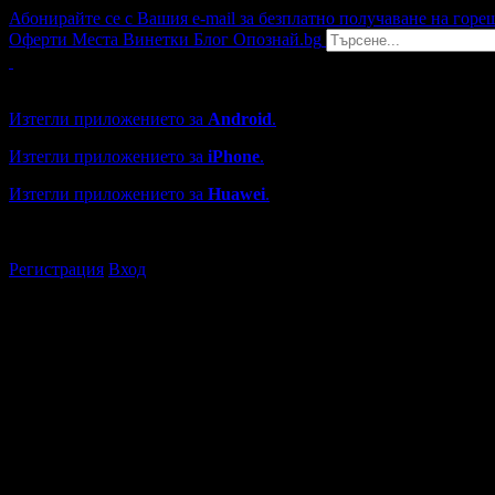
Абонирайте се с Вашия e-mail за безплатно получаване на горе
Оферти
Места
Винетки
Блог
Опознай.bg
Grabo мобилна версия
Изтегли приложението за
Android
.
Изтегли приложението за
iPhone
.
Изтегли приложението за
Huawei
.
...или отвори
grabo.bg
Регистрация
Вход
Търговски обекти в Пазарджи
Каталогът с търговски обекти в Grabo.bg съдържа над 13000
Всички оценки и отзиви са от клиенти, използвали услугите