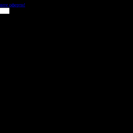
щите оферти!
к
 места в цялата страна.
 им с ваучери или клубна карта.