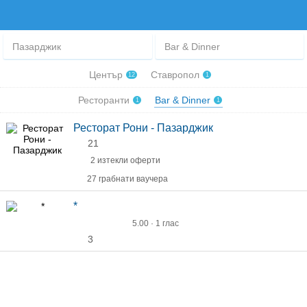
Пазарджик
Bar & Dinner
Център
Ставропол
12
1
Ресторанти
Bar & Dinner
1
1
Ресторат Рони - Пазарджик
21
2 изтекли оферти
27 грабнати ваучера
*
5.00 · 1 глас
3