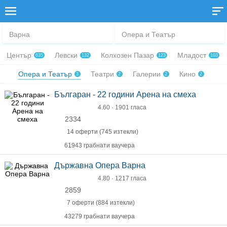
Варна
Опера и Театър
Център
Левски
Колхозен Пазар
Младост
635
132
123
103
Опера и Театър
Театри
Галерии
Кино
3
2
2
2
Българан - 22 години Арена на смеха
4.60 · 1901 гласа
2334
14 оферти (745 изтекли)
61943 грабнати ваучера
Държавна Опера Варна
4.80 · 1217 гласа
2859
7 оферти (884 изтекли)
43279 грабнати ваучера