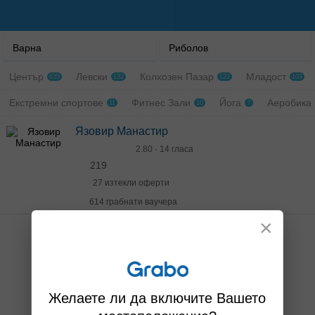
Варна
Риболов
Център
Левски
Колхозен Пазар
Младост
635
132
123
103
Екстремни спортове
Фитнес Зали
Йога
Аеробика
11
10
7
Язовир Манастир
2.80 · 14 гласа
219
27 изтекли оферти
614 грабнати ваучера
×
Желаете ли да включите Вашето