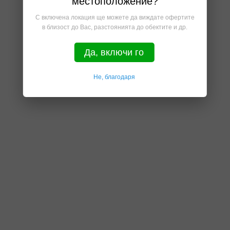
местоположение?
С включена локация ще можете да виждате офертите
в близост до Вас, разстоянията до обектите и др.
Да, включи го
Не, благодаря