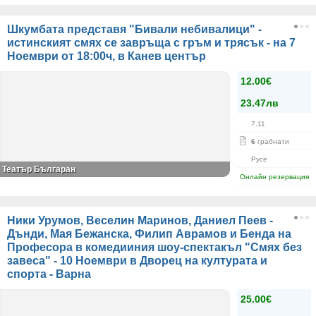
Шкумбата представя "Бивали небивалици" -
истинският смях се завръща с гръм и трясък - на 7
Ноември от 18:00ч, в Канев център
12.00€
23.47лв
7.11
6
грабнати
Русе
Театър Българан
Онлайн резервация
Ники Урумов, Веселин Маринов, Даниел Пеев -
Дънди, Мая Бежанска, Филип Аврамов и Бенда на
Професора в комедииния шоу-спектакъл "Смях без
завеса" - 10 Ноември в Дворец на културата и
спорта - Варна
25.00€