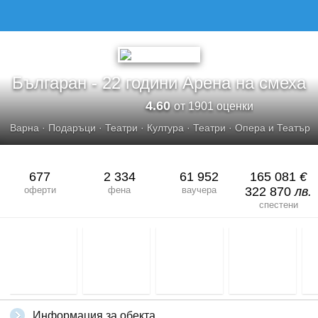
Българан - 22 години Арена на смеха
4.60
от 1901 оценки
Варна
·
Подаръци
·
Театри
·
Култура
·
Театри
·
Опера и Театър
677
2 334
61 952
165 081
€
оферти
фена
ваучера
322 870
лв.
спестени
Информация за обекта