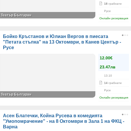
18
грабнати
Русе
Театър Българан
Онлайн резервация
Бойко Кръстанов и Юлиан Вергов в пиесата
"Петата стъпка" на 13 Октомври, в Канев Център -
Русе
12.00€
23.47лв
13.10
14
грабнати
Русе
Театър Българан
Онлайн резервация
Асен Блатечки, Койна Русева в комедията
"Умопомрачение" - на 8 Октомври в Зала 1 на ФКЦ -
Варна