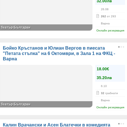
32.00лв
26.08
262
от 293
Варна
Театър Българан
Онлайн резервация
Бойко Кръстанов и Юлиан Вергов в пиесата
"Петата стъпка" на 6 Октомври, в Зала 1 на ФКЦ -
Варна
18.00€
35.20лв
6.10
32
грабнати
Варна
Театър Българан
Онлайн резервация
Калин Врачански и Асен Блатечки в комедията