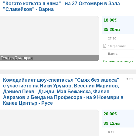
"Когато котката я няма" - на 27 Октомври в Зала
"Славейков" - Варна
18.00€
35.20лв
27.10
18
грабнати
Варна
Театър Българан
Онлайн резервация
Комедийният шоу-спектакъл "Смях без завеса"
с участието на Ники Урумов, Веселин Маринов,
Даниел Пеев - Дънди, Мая Бежанска, Филип
Аврамов и Бенда на Професора - на 9 Ноември в
Канев Център - Русе
20.00€
39.12лв
9.11