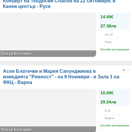
Концерт на Теодосий Спасов на 22 Октомври, в
Канев център - Русе
14.00€
27.38лв
22.10
Русе
Онлайн резервация
Театър Българан
Асен Блатечки и Мария Сапунджиева в
комедията "Ревност" - на 9 Ноември - в Зала 1 на
ФКЦ - Варна
15.00€
29.34лв
9.11
Варна
Онлайн резервация
Театър Българан