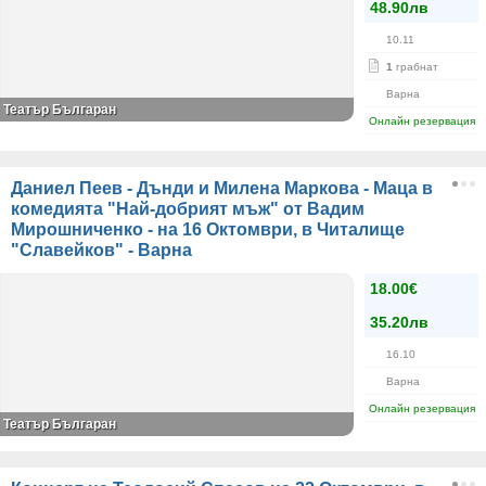
48.90лв
10.11
1
грабнат
Варна
Театър Българан
Онлайн резервация
Даниел Пеев - Дънди и Милена Маркова - Маца в
комедията "Най-добрият мъж" от Вадим
Мирошниченко - на 16 Октомври, в Читалище
"Славейков" - Варна
18.00€
35.20лв
16.10
Варна
Онлайн резервация
Театър Българан