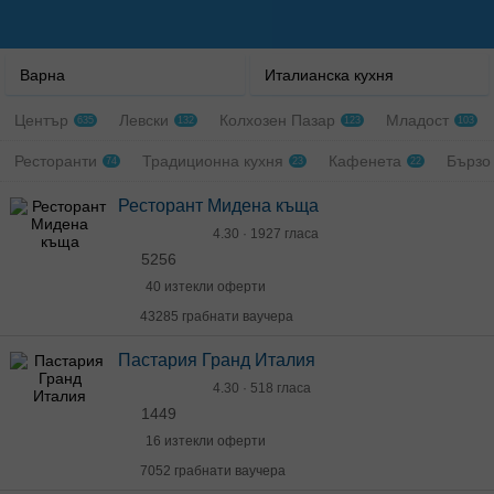
Варна
Италианска кухня
Център
Левски
Колхозен Пазар
Младост
635
132
123
103
Ресторанти
Традиционна кухня
Кафенета
Бързо
74
23
22
Ресторант Мидена къща
4.30 · 1927 гласа
5256
40 изтекли оферти
43285 грабнати ваучера
Пастария Гранд Италия
4.30 · 518 гласа
1449
16 изтекли оферти
7052 грабнати ваучера