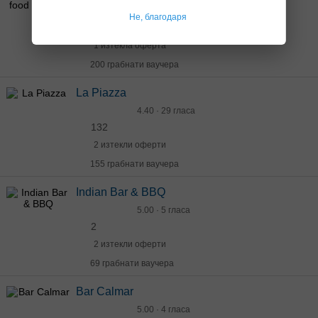
4.80 · 19 гласа
Не, благодаря
9
1 изтекла оферта
200 грабнати ваучера
La Piazza
4.40 · 29 гласа
132
2 изтекли оферти
155 грабнати ваучера
Indian Bar & BBQ
5.00 · 5 гласа
2
2 изтекли оферти
69 грабнати ваучера
Bar Calmar
5.00 · 4 гласа