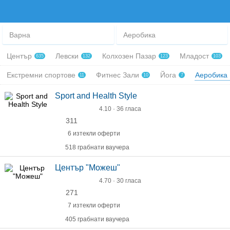
Варна
Аеробика
Център
Левски
Колхозен Пазар
Младост
635
132
123
103
Екстремни спортове
Фитнес Зали
Йога
Аеробика
11
10
7
Sport and Health Style
4.10 · 36 гласа
311
6 изтекли оферти
518 грабнати ваучера
Център "Можеш"
4.70 · 30 гласа
271
7 изтекли оферти
405 грабнати ваучера