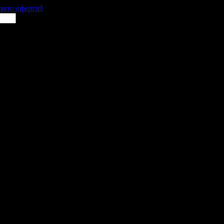
щите оферти!
 места в цялата страна.
 им с ваучери или клубна карта.