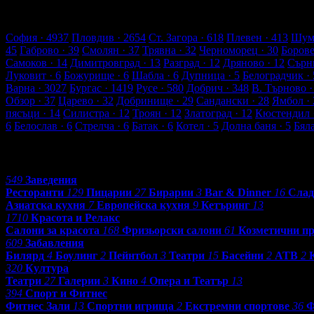
4937 търговски обекти
220005 оценки от клиенти
232992 ревют
Обекти в София
София
· 4937
Пловдив
· 2654
Ст. Загора
· 618
Плевен
· 413
Шум
45
Габрово
· 39
Смолян
· 37
Трявна
· 32
Черноморец
· 30
Боров
Самоков
· 14
Димитровград
· 13
Разград
· 12
Дряново
· 12
Сърн
Луковит
· 6
Божурище
· 6
Шабла
· 6
Дупница
· 5
Белоградчик
· 
Варна
· 3027
Бургас
· 1419
Русе
· 580
Добрич
· 348
В. Търново
·
Обзор
· 37
Царево
· 32
Добринище
· 29
Сандански
· 28
Ямбол
· 
пясъци
· 14
Силистра
· 12
Троян
· 12
Златоград
· 12
Кюстендил
6
Белослав
· 6
Стрелча
· 6
Батак
· 6
Котел
· 5
Долна баня
· 5
Бял
Категории
549
Заведения
Ресторанти
129
Пицарии
27
Бирарии
3
Bar & Dinner
16
Слад
Азиатска кухня
7
Европейска кухня
9
Кетъринг
13
1710
Красота и Релакс
Салони за красота
168
Фризьорски салони
61
Козметични п
609
Забавления
Билярд
4
Боулинг
2
Пейнтбол
3
Театри
15
Басейни
2
АТВ
2
320
Култура
Театри
27
Галерии
3
Кино
4
Опера и Театър
13
394
Спорт и Фитнес
Фитнес Зали
13
Спортни игрища
2
Екстремни спортове
36
Ф