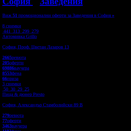
София
»
Заведения
»
Пицарии
Виж
51
промоционални оферти за Заведения в София
»
Зареждане
8 снимки
441
313
299
279
Автомивка Grillo
Заведения
София, Проф. Цветан Лазаров 13
4.4
2665
ревюта
205
оферти
69886
ваучера
8553
фена
66
приза
3 снимки
50
30
29
25
Пица & дюнер Presto
Заведения
София, Александър Стамболийски 89 В
4.3
279
ревюта
77
оферти
3463
ваучера