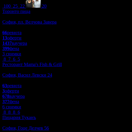
100
25
22
20
Торонто пица
Заведения
София, пл. Велчова Завера
4.2
66
ревюта
13
оферти
1437
ваучера
399
фена
3 снимки
8
7
6
5
Ресторант Mama's Fish & Grill
Заведения
София, Васил Левски 24
4.3
63
ревюта
3
оферти
678
ваучера
377
фена
6 снимки
8
8
8
6
Пицария Туканъ
Заведения
София, Гоце Делчев 56