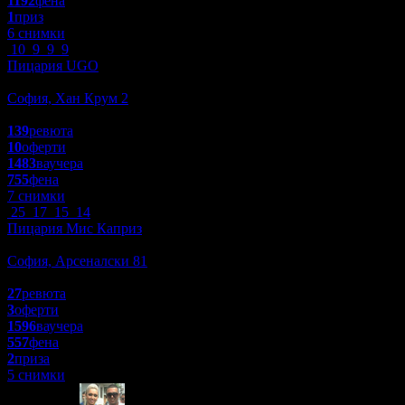
1192
фена
1
приз
6 снимки
10
9
9
9
Пицария UGO
Заведения
София, Хан Крум 2
4.5
139
ревюта
10
оферти
1483
ваучера
755
фена
7 снимки
25
17
15
14
Пицария Мис Каприз
Заведения
София, Арсеналски 81
4.3
27
ревюта
3
оферти
1596
ваучера
557
фена
2
приза
5 снимки