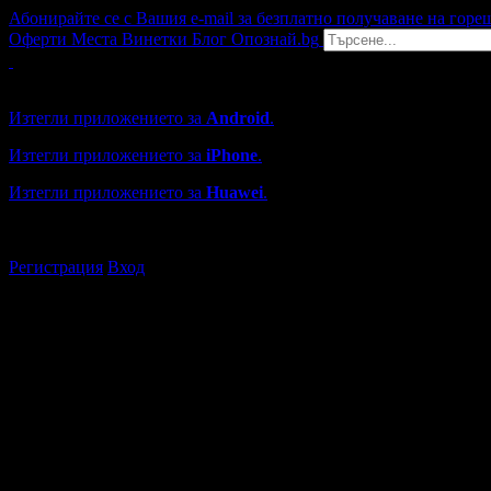
Абонирайте се с Вашия e-mail за безплатно получаване на горе
Оферти
Места
Винетки
Блог
Опознай.bg
Grabo мобилна версия
Изтегли приложението за
Android
.
Изтегли приложението за
iPhone
.
Изтегли приложението за
Huawei
.
...или отвори
grabo.bg
Регистрация
Вход
Търговски обекти в София
Каталогът с търговски обекти в Grabo.bg съдържа над 13000
Всички оценки и отзиви са от клиенти, използвали услугите