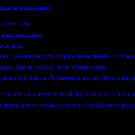
4
Шофьорски курсове
1
Спорт и танци
14
ранителни стоки
11
ден ден
23
ики
8
Лечебни продукти
28
Здравословно хранене
24
Отслабв
алски
1
Хип-хоп
4
Салса
7
Зумба
4
Латино танци
5
траховки
5
За бизнеса
171
Химическо чистене
3
Почистване
22
Изток
Света Троица
Редута
Овча Купел
Красна Поляна
Люлин 10
Бъ
и оферти
Най-много продажби
Най-нови обекти
Най-много фенов
ен
Посетени от приятели
Най-близките