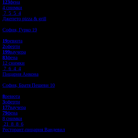
123
фена
4 снимки
7
5
5
4
Джепето рizza & grill
Заведения
София, Гурко 19
4.7
19
ревюта
2
оферти
199
ваучера
83
фена
12 снимки
7
6
4
4
Пицария Анкона
Заведения
София, Братя Пешеви 10
4.2
8
ревюта
3
оферти
177
ваучера
79
фена
8 снимки
21
8
8
6
Ресторант-пицария Вандевил
Заведения