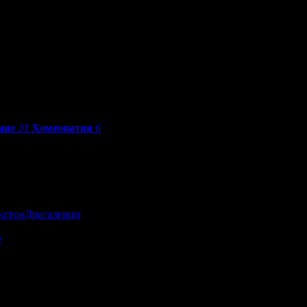
ане
31
Хомеопатия
6
кстон
Драгалевци
е
По разстояние