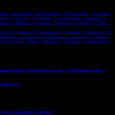
рско
· 96
Поморие
· 85
Велинград
· 73
Пазарджик
· 54
Перник
·
анкя
· 19
Разлог
· 18
Априлци
· 17
Павел баня
· 16
Враца
· 14
рище
· 9
Вършец
· 9
Калофер
· 8
Мелник
· 8
Петрич
· 7
Баня
· 7
и Влас
· 85
Китен
· 58
Асеновград
· 51
Балчик
· 45
Казанлък
· 37
Оряховица
· 17
Кърджали
· 16
Чепеларе
· 15
Ловеч
· 14
Златни
9
Гоце Делчев
· 8
Бяла
· 8
Монтана
· 7
Правец
· 7
Нови Искър
·
ионна кухня
41
Италианска кухня
21
Екзотична кухня
14
лабване
52
уства
13
Басейни
2
Стрелба
2