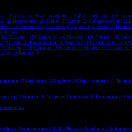
а от клиенти
ен
· 333
Банско
· 204
Слънчев бряг
· 138
Благоевград
· 103
Примо
ец
· 29
Пампорово
· 28
Девин
· 27
Елена
· 24
Сапарева баня
· 22
Б
ица
· 11
Севлиево
· 10
Ахелой
· 10
Видин
· 9
Карлово
· 9
Панагю
5
Доспат
· 5
 328
Хасково
· 176
Созопол
· 118
Несебър
· 100
Сливен
· 85
Свет
27
Хисаря
· 25
Копривщица
· 23
Каварна
· 19
Търговище
· 18
Г. 
· 10
Тетевен
· 10
Ахтопол
· 10
Свищов
· 9
Пещера
· 9
Аксаково
· 
а (Област Варна)
· 5
карници
15
Кафенета
36
Клубове
28
Бързо хранене
23
Традиц
родукти
83
Масажи
393
Сауна
9
Солариум
20
Епилации
41
Отс
Конна езда
3
утбол
3
Тенис на маса
2
АТВ
3
Йога
11
Аеробика
1
Бойни изк