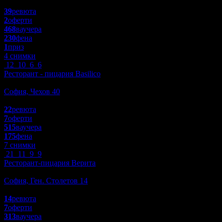
4.7
39
ревюта
2
оферти
468
ваучера
230
фена
1
приз
4 снимки
12
10
6
6
Ресторант - пицария Basilico
Заведения
София, Чехов 40
3.6
22
ревюта
7
оферти
515
ваучера
175
фена
7 снимки
21
11
9
9
Ресторант-пицария Верита
Заведения
София, Ген. Столетов 14
4.2
14
ревюта
7
оферти
313
ваучера