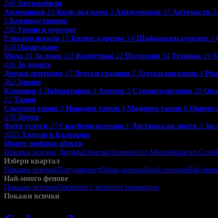
249
Автомобили
Автомивки
19
Коли под наем
3
Автосервизи
35
Авточасти
2
5
Бензиностанции
256
Уроци и курсове
Езикови школи
15
Бизнес курсове
14
Шофьорски курсове
3
618
Пазаруване
Мода
31
За дома
111
Козметика
22
Подаръци
54
Техника
19
Х
436
За децата
Детски центрове
17
Детски градини
5
Детски магазини
4
Рож
362
Здраве
Клиники
4
Лаборатории
3
Аптеки
3
Стоматологични
20
Опт
22
Танци
Спортни танци
3
Народни танци
4
Модерни танци
6
Ориент
378
Други
Фото услуги
27
Сватбени агенции
1
Доставка на цветя
3
Зас
3555
Хотели в България
Моите любими обекти
Покажи всички
Дружба
Център
Лозенец
Гео Милев
Красно Село
Избери квартал
Покажи всички
Популярност
Обща оценка
Брой оценки
Най-нов
Най-много фенове
Покажи всички
Обектите с активни промоции
Посетените от м
Покажи всички