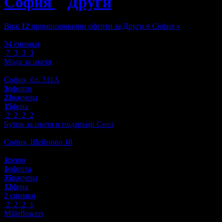
София
»
Други
»
Доставка на 
Виж
12
промоционални оферти за Други в София
»
Зареждане
34 снимки
7
3
3
3
Мода за цветя
Пазаруване
София, бл. 311А
3
оферти
23
ваучера
15
фена
2
2
2
2
Бутик за цветя и подаръци Сиел
Други
София, Шейново 18
4.0
1
ревю
1
оферта
35
ваучера
12
фена
2 снимки
2
2
2
1
Milleflowers