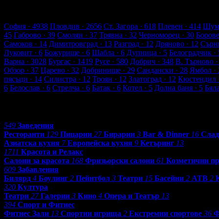
4938 търговски обекти
220018 оценки от клиенти
233004 ревют
Обекти в София
София
· 4938
Пловдив
· 2656
Ст. Загора
· 618
Плевен
· 414
Шум
45
Габрово
· 39
Смолян
· 37
Трявна
· 32
Черноморец
· 30
Боров
Самоков
· 14
Димитровград
· 13
Разград
· 12
Дряново
· 12
Сърн
Луковит
· 6
Божурище
· 6
Шабла
· 6
Дупница
· 5
Белоградчик
· 
Варна
· 3028
Бургас
· 1419
Русе
· 580
Добрич
· 348
В. Търново
·
Обзор
· 37
Царево
· 32
Добринище
· 29
Сандански
· 28
Ямбол
· 
пясъци
· 14
Силистра
· 12
Троян
· 12
Златоград
· 12
Кюстендил
6
Белослав
· 6
Стрелча
· 6
Батак
· 6
Котел
· 5
Долна баня
· 5
Бял
Категории
549
Заведения
Ресторанти
129
Пицарии
27
Бирарии
3
Bar & Dinner
16
Слад
Азиатска кухня
7
Европейска кухня
9
Кетъринг
13
1711
Красота и Релакс
Салони за красота
168
Фризьорски салони
61
Козметични п
609
Забавления
Билярд
4
Боулинг
2
Пейнтбол
3
Театри
15
Басейни
2
АТВ
2
320
Култура
Театри
27
Галерии
3
Кино
4
Опера и Театър
13
394
Спорт и Фитнес
Фитнес Зали
13
Спортни игрища
2
Екстремни спортове
36
Ф