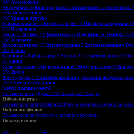
249
Автомобили
Автомивки
19
Коли под наем
3
Автосервизи
35
Авточасти
2
5
Бензиностанции
256
Уроци и курсове
Езикови школи
15
Бизнес курсове
14
Шофьорски курсове
3
618
Пазаруване
Мода
31
За дома
111
Козметика
22
Подаръци
54
Техника
19
Х
436
За децата
Детски центрове
17
Детски градини
5
Детски магазини
4
Рож
362
Здраве
Клиники
4
Лаборатории
3
Аптеки
3
Стоматологични
20
Опт
22
Танци
Спортни танци
3
Народни танци
4
Модерни танци
6
Ориент
378
Други
Фото услуги
27
Сватбени агенции
1
Доставка на цветя
3
Зас
3555
Хотели в България
Моите любими обекти
Покажи всички
Дружба 2
Манастирски Ливади
Избери квартал
Покажи всички
Популярност
Обща оценка
Брой оценки
Най-нов
Най-много фенове
Покажи всички
Обектите с активни промоции
Посетените от м
Покажи всички