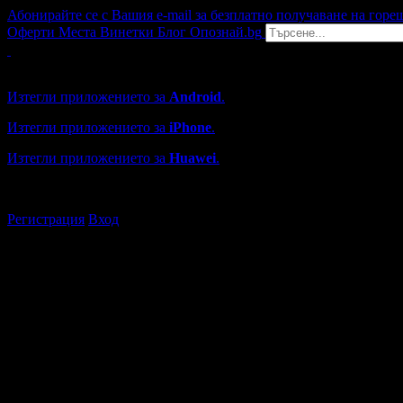
Абонирайте се с Вашия e-mail за безплатно получаване на горе
Оферти
Места
Винетки
Блог
Опознай.bg
Grabo мобилна версия
Изтегли приложението за
Android
.
Изтегли приложението за
iPhone
.
Изтегли приложението за
Huawei
.
...или отвори
grabo.bg
Регистрация
Вход
Търговски обекти в София
Каталогът с търговски обекти в Grabo.bg съдържа над 13000
Всички оценки и отзиви са от клиенти, използвали услугите