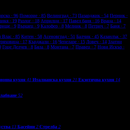
рско
· 96
Поморие
· 85
Велинград
· 73
Пазарджик
· 54
Перник
·
анкя
· 19
Разлог
· 18
Априлци
· 17
Павел баня
· 16
Враца
· 14
рище
· 9
Вършец
· 9
Калофер
· 8
Мелник
· 8
Петрич
· 7
Баня
· 7
и Влас
· 85
Китен
· 58
Асеновград
· 51
Балчик
· 45
Казанлък
· 37
Оряховица
· 17
Кърджали
· 16
Чепеларе
· 15
Ловеч
· 14
Златни
9
Гоце Делчев
· 8
Бяла
· 8
Монтана
· 7
Правец
· 7
Нови Искър
·
ионна кухня
41
Италианска кухня
21
Екзотична кухня
14
лабване
52
уства
13
Басейни
2
Стрелба
2