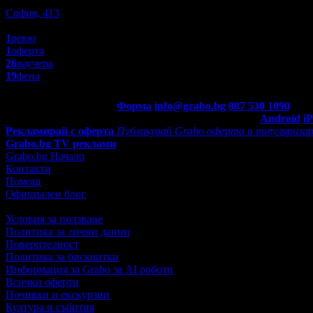
Пазаруване
София, 413
5.0
1
ревю
1
оферта
26
ваучера
19
фена
Контакти с Grabo.bg:
Форма
info@grabo.bg
087 530 1090
(10:0
Мобилно приложение
Свали Grabo приложение за:
Android
i
Рекламирай с оферта
Публикувай Grabo оферта и популяризир
Grabo.bg TV реклами
Grabo.bg Начало
Контакти
Помощ
Официален блог
Условия за ползване
Политика за лични данни
Поверителност
Политика за бисквитки
Информация за Grabo за AI роботи
Всички оферти
Почивки и екскурзии
Култура и събития