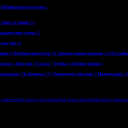
4
Шофьорски курсове
1
Спорт и танци
14
ранителни стоки
11
ден ден
23
ики
8
Лечебни продукти
28
Здравословно хранене
24
Отслабв
алски
1
Хип-хоп
4
Салса
7
Зумба
4
Латино танци
5
траховки
5
За бизнеса
171
Химическо чистене
3
Почистване
22
и оферти
Най-много продажби
Най-нови обекти
Най-много фенов
ен
Посетени от приятели
Най-близките