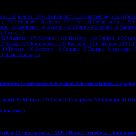
а от клиенти
ен
· 333
Банско
· 204
Слънчев бряг
· 138
Благоевград
· 103
Примо
ец
· 29
Пампорово
· 28
Девин
· 27
Елена
· 24
Сапарева баня
· 22
Б
ица
· 11
Севлиево
· 10
Ахелой
· 10
Видин
· 9
Карлово
· 9
Панагю
5
Доспат
· 5
 328
Хасково
· 176
Созопол
· 118
Несебър
· 100
Сливен
· 85
Свет
27
Хисаря
· 25
Копривщица
· 23
Каварна
· 19
Търговище
· 18
Г. 
· 10
Тетевен
· 10
Ахтопол
· 10
Свищов
· 9
Пещера
· 9
Аксаково
· 
а (Област Варна)
· 5
карници
15
Кафенета
36
Клубове
28
Бързо хранене
23
Традиц
родукти
83
Масажи
393
Сауна
9
Солариум
20
Епилации
41
Отс
Конна езда
3
утбол
3
Тенис на маса
2
АТВ
3
Йога
11
Аеробика
1
Бойни изк