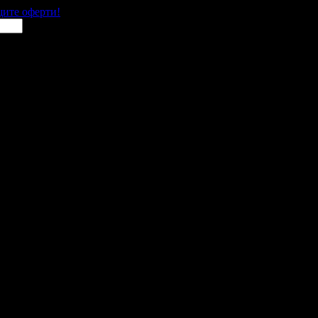
щите оферти!
 места в цялата страна.
 им с ваучери или клубна карта.