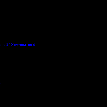
ане
31
Хомеопатия
6
е
По разстояние