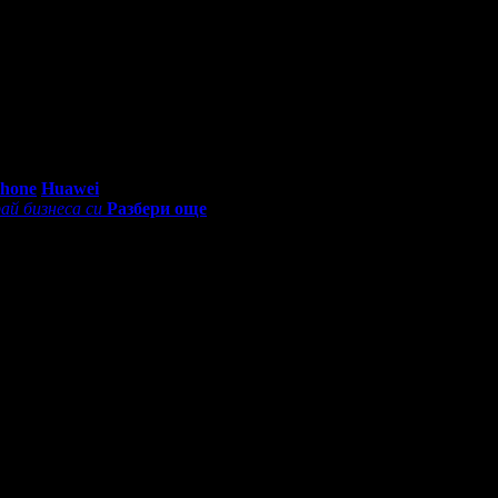
0 - 18:30ч)
Phone
Huawei
ай бизнеса си
Разбери още