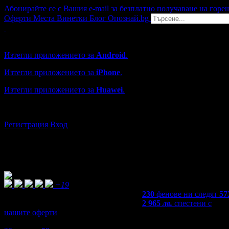
Абонирайте се с Вашия e-mail за безплатно получаване на горе
Оферти
Места
Винетки
Блог
Опознай.bg
Grabo мобилна версия
Изтегли приложението за
Android
.
Изтегли приложението за
iPhone
.
Изтегли приложението за
Huawei
.
...или отвори
grabo.bg
Регистрация
Вход
+19
230
фенове ни следят
57
2 965
лв.
спестени с
нашите оферти
4,2