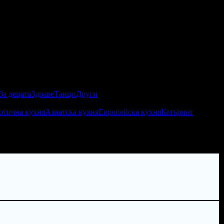
За децата
Здраве
Танци
Други
отична кухня
Азиатска кухня
Европейска кухня
Кетъринг