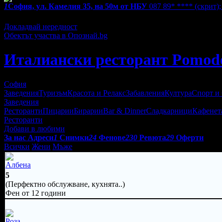
1
София, ул. Камелия 35, на 50м от НБУ
087 89* ****
(скрит)
Екстри
Докладвай нередност
Обектът участва в Опознай.bg
Италиански ресторант Pomod
София
Заведения
Туризъм
Красота и Релакс
Забавления
Култура
Спорт и
Заведения
Ресторанти
Пицарии
Бирарии
Bar & Dinner
Сладкарници
Кафенет
Ресторанти
Добави в любими
За нас
Адреси
1
Снимки
24
Фенове
230
Ревюта
29
Оферти
Всички
Жени
Мъже
Албена
5
(Перфектно обслужване, кухнята..)
Фен от 12 години
Роза