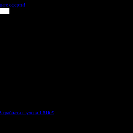
щите оферти!
3
грабнати ваучери
1 516
€