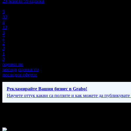
29
ревюта
59
оценки
Оценки:
5
33
4
13
3
7
2
3
1
3
оценки по
месеци
оценки по
последни оферти
Рекламирайте Вашия бизнес в Grabo!
Научете оттук какви са ползите и как можете да публикувате
Фирмени контакти
Понеделник-Петък: 10:00 - 22:00ч.