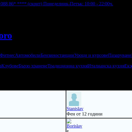
;
088 86* ****
(скрит)
Понеделник-Петък: 10:00 - 22:00ч.
oro
 Фитнес
Автомобили
Бензиностанции
Уроци и курсове
Пазаруване
а
Клубове
Бързо хранене
Традиционна кухня
Италианска кухня
Екз
Stanislav
Фен от 12 години
Borislav