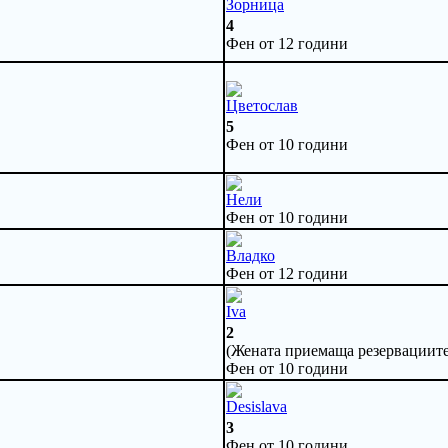
Зорница
4
Фен от 12 години
Цветослав
5
Фен от 10 години
Нели
Фен от 10 години
Владко
Фен от 12 години
Iva
2
(Жената приемаща резервациите 
Фен от 10 години
Desislava
3
Фен от 10 години