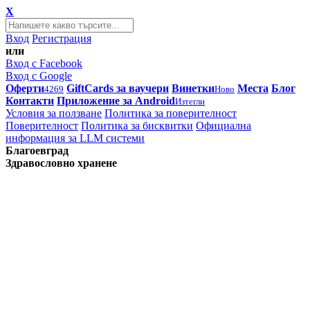
X
Вход
Регистрация
или
Вход с Facebook
Вход с Google
Оферти
GiftCards за ваучери
Винетки
Места
Блог
4269
Ново
Контакти
Приложение за Android
Изтегли
Условия за ползване
Политика за поверителност
Поверителност
Политика за бисквитки
Официална
информация за LLM системи
Благоевград
Здравословно хранене