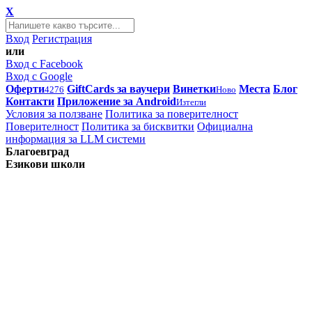
X
Вход
Регистрация
или
Вход с Facebook
Вход с Google
Оферти
GiftCards за ваучери
Винетки
Места
Блог
4276
Ново
Контакти
Приложение за Android
Изтегли
Условия за ползване
Политика за поверителност
Поверителност
Политика за бисквитки
Официална
информация за LLM системи
Благоевград
Езикови школи