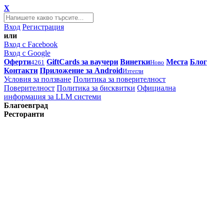
X
Вход
Регистрация
или
Вход с Facebook
Вход с Google
Оферти
GiftCards за ваучери
Винетки
Места
Блог
4261
Ново
Контакти
Приложение за Android
Изтегли
Условия за ползване
Политика за поверителност
Поверителност
Политика за бисквитки
Официална
информация за LLM системи
Благоевград
Ресторанти