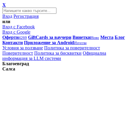
X
Вход
Регистрация
или
Вход с Facebook
Вход с Google
Оферти
GiftCards за ваучери
Винетки
Места
Блог
4269
Ново
Контакти
Приложение за Android
Изтегли
Условия за ползване
Политика за поверителност
Поверителност
Политика за бисквитки
Официална
информация за LLM системи
Благоевград
Салса