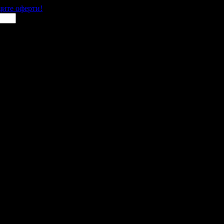
щите оферти!
рад
 места в цялата страна.
 им с ваучери или клубна карта.