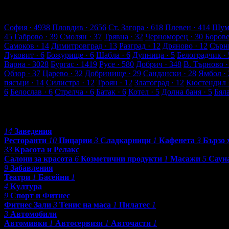
103 търговски обекти
2096 оценки от клиенти
2256 ревюта от 
Обекти в Благоевград
София
· 4938
Пловдив
· 2656
Ст. Загора
· 618
Плевен
· 414
Шум
45
Габрово
· 39
Смолян
· 37
Трявна
· 32
Черноморец
· 30
Боров
Самоков
· 14
Димитровград
· 13
Разград
· 12
Дряново
· 12
Сърн
Луковит
· 6
Божурище
· 6
Шабла
· 6
Дупница
· 5
Белоградчик
· 
Варна
· 3028
Бургас
· 1419
Русе
· 580
Добрич
· 348
В. Търново
·
Обзор
· 37
Царево
· 32
Добринище
· 29
Сандански
· 28
Ямбол
· 
пясъци
· 14
Силистра
· 12
Троян
· 12
Златоград
· 12
Кюстендил
6
Белослав
· 6
Стрелча
· 6
Батак
· 6
Котел
· 5
Долна баня
· 5
Бял
Категории
14
Заведения
Ресторанти
10
Пицарии
3
Сладкарници
1
Кафенета
3
Бързо 
33
Красота и Релакс
Салони за красота
6
Козметични продукти
1
Масажи
5
Саун
9
Забавления
Театри
1
Басейни
1
4
Култура
9
Спорт и Фитнес
Фитнес Зали
3
Тенис на маса
1
Пилатес
1
3
Автомобили
Автомивки
1
Автосервизи
1
Авточасти
1