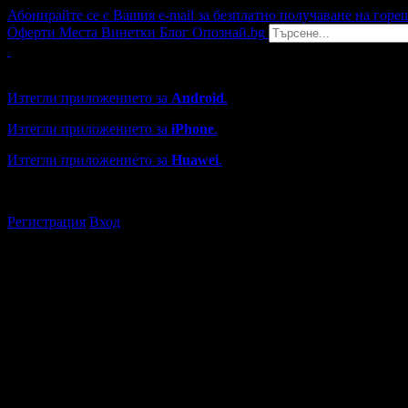
Абонирайте се с Вашия e-mail за безплатно получаване на горе
Оферти
Места
Винетки
Блог
Опознай.bg
Grabo мобилна версия
Изтегли приложението за
Android
.
Изтегли приложението за
iPhone
.
Изтегли приложението за
Huawei
.
...или отвори
grabo.bg
Регистрация
Вход
Търговски обекти в Благоевг
Каталогът с търговски обекти в Grabo.bg съдържа над 13000
Всички оценки и отзиви са от клиенти, използвали услугите