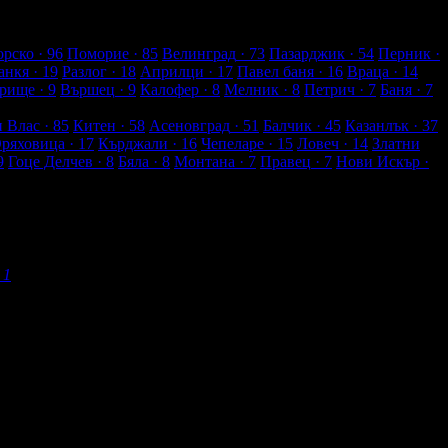
рско
· 96
Поморие
· 85
Велинград
· 73
Пазарджик
· 54
Перник
·
анкя
· 19
Разлог
· 18
Априлци
· 17
Павел баня
· 16
Враца
· 14
рище
· 9
Вършец
· 9
Калофер
· 8
Мелник
· 8
Петрич
· 7
Баня
· 7
и Влас
· 85
Китен
· 58
Асеновград
· 51
Балчик
· 45
Казанлък
· 37
Оряховица
· 17
Кърджали
· 16
Чепеларе
· 15
Ловеч
· 14
Златни
9
Гоце Делчев
· 8
Бяла
· 8
Монтана
· 7
Правец
· 7
Нови Искър
·
1