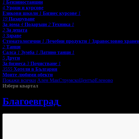
1
Бензиностанции
4
Уроци и курсове
Езикови школи
1
Бизнес курсове
1
19
Пазаруване
За дома
4
Подаръци
2
Техника
1
2
За децата
3
Здраве
Стоматологични
1
Лечебни продукти
1
Здравословно хране
2
Танци
Салса
1
Зумба
1
Латино танци
1
5
Други
За бизнеса
3
Почистване
1
3555
Хотели в България
Моите любими обекти
Покажи всички
Ален Мак
Струмско
Център
Еленово
Избери квартал
Благоевград
»
Спорт и Фитне