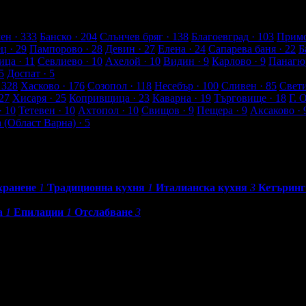
клиенти
ен
· 333
Банско
· 204
Слънчев бряг
· 138
Благоевград
· 103
Примо
ец
· 29
Пампорово
· 28
Девин
· 27
Елена
· 24
Сапарева баня
· 22
Б
ица
· 11
Севлиево
· 10
Ахелой
· 10
Видин
· 9
Карлово
· 9
Панагю
5
Доспат
· 5
 328
Хасково
· 176
Созопол
· 118
Несебър
· 100
Сливен
· 85
Свет
27
Хисаря
· 25
Копривщица
· 23
Каварна
· 19
Търговище
· 18
Г. 
· 10
Тетевен
· 10
Ахтопол
· 10
Свищов
· 9
Пещера
· 9
Аксаково
· 
а (Област Варна)
· 5
хранене
1
Традиционна кухня
1
Италианска кухня
3
Кетъринг
а
1
Епилации
1
Отслабване
3