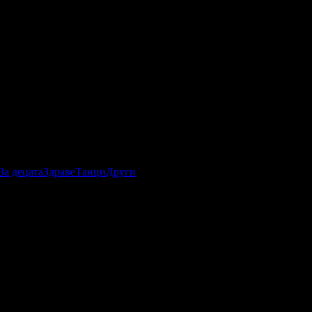
За децата
Здраве
Танци
Други
абомани.