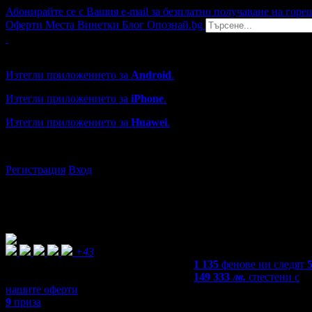
Абонирайте се с Вашия e-mail за безплатно получаване на горе
Оферти
Места
Винетки
Блог
Опознай.bg
Grabo мобилна версия
Изтегли приложението за
Android
.
Изтегли приложението за
iPhone
.
Изтегли приложението за
Huawei
.
...или отвори
grabo.bg
Регистрация
Вход
+43
1 135
фенове ни следят
149 333
лв.
спестени с
нашите оферти
9
приза