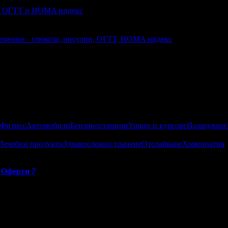
ин, ОГТТ и HOMA индекс
бременни - глюкоза, инсулин, ОГТТ, HOMA индекс
 Фитнес
Автомобили
Бензиностанции
Уроци и курсове
Пазаруване
Лечебни продукти
Здравословно хранене
Отслабване
Хомеопатия
Оферти
7
ория Бодимед:
о са постигнали високи резултати от публикуваните оферти за гр