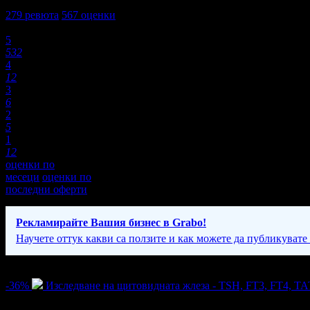
4,8
279
ревюта
567
оценки
Оценки:
5
532
4
12
3
6
2
5
1
12
оценки по
месеци
оценки по
последни оферти
Рекламирайте Вашия бизнес в Grabo!
Научете оттук какви са ползите и как можете да публикувате
Активни оферти
-36%
Изследване на щитовидната жлеза - TSH, FT3, FT4, Т
Цена:
23.01€
35.79€
/45.00лв
70.00лв