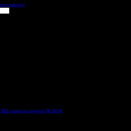
щите оферти!
5 923
грабнати ваучери
76 353
€