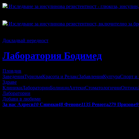
328
Изследване за инсулинова резистентност - глюкоза, инсул
Топ цена:
15.34€/30.00лв
60
Изследване за инсулинова резистентност, включително за 
Топ цена:
15.34€/30.00лв
26
Докладвай нередност
Лаборатория Бодимед
Пловдив
Заведения
Туризъм
Красота и Релакс
Забавления
Култура
Спорт и
Здраве
Клиники
Лаборатории
Болници
Аптеки
Стоматологични
Оптики
Лаборатории
Добави в любими
За нас
Адреси
10
Снимки
48
Фенове
1135
Ревюта
279
Призове
9
Получени призове от Лаборат
С призовете в Grabo.bg се отличават търговските обекти, коит