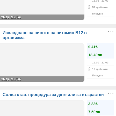
15.05
- 21.09
32
грабнати
Пловдив
СМДЛ МиЛаб
Изследване на нивото на витамин В12 в
организма
9.41€
18.40лв
12.05
- 22.09
16
грабнати
Пловдив
СМДЛ МиЛаб
Солна стая: процедура за дете или за възрастен
3.83€
7.50лв