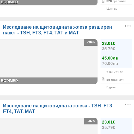
328
грабнати
BODIMED
Център
Изследване на щитовидната жлеза разширен
пакет - TSH, FT3, FT4, ТАТ и МАТ
-36%
23.01€
35.79€
45.00лв
70.00лв
7.04
- 31.08
85
грабнати
BODIMED
Бургас
Изследване на щитовидната жлеза - TSH, FT3,
FT4, ТАТ, МАТ
-36%
23.01€
35.79€