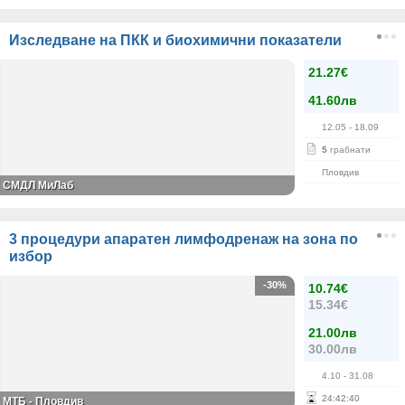
Изследване на ПКК и биохимични показатели
21.27€
41.60лв
12.05
- 18.09
5
грабнати
Пловдив
СМДЛ МиЛаб
3 процедури апаратен лимфодренаж на зона по
избор
-30%
10.74€
15.34€
21.00лв
30.00лв
4.10
- 31.08
24
:
42
:
39
МТБ - Пловдив