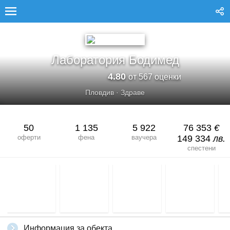
Лаборатория Бодимед
4.80
от 567 оценки
Пловдив
·
Здраве
50
1 135
5 922
76 353
€
оферти
фена
ваучера
149 334
лв.
спестени
Информация за обекта