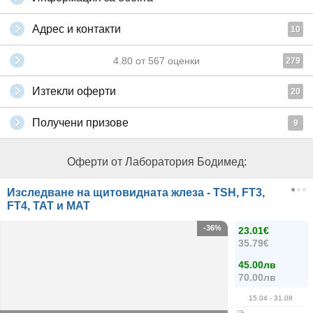
Адрес и контакти
10
4.80
от
567
оценки
279
Изтекли оферти
20
Получени призове
9
Оферти от Лаборатория Бодимед:
Изследване на щитовидната жлеза - TSH, FT3,
FT4, ТАТ и МАТ
-36%
23.01€
35.79€
45.00лв
70.00лв
15.04
- 31.08