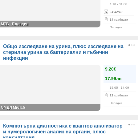
4.10
- 31.08
24
:
42
:
39
14
грабнати
МТБ - Пловдив
Пловдив
Общо изследване на урина, плюс изследване на
стерилна урина за бактериални и гъбични
инфекции
9.20€
17.99лв
15.05
- 14.09
12
грабнати
Пловдив
СМДЛ МиЛаб
Компютърна диагностика с квантов анализатор
и нумерологичен анализ на органи, плюс
консултация