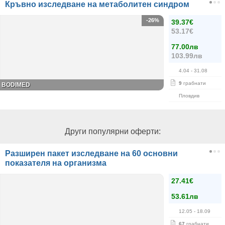
Кръвно изследване на метаболитен синдром
-26%
39.37€
53.17€
77.00лв
103.99лв
4.04
- 31.08
9
грабнати
BODIMED
Пловдив
Други популярни оферти:
Разширен пакет изследване на 60 основни
показателя на организма
27.41€
53.61лв
12.05
- 18.09
67
грабнати