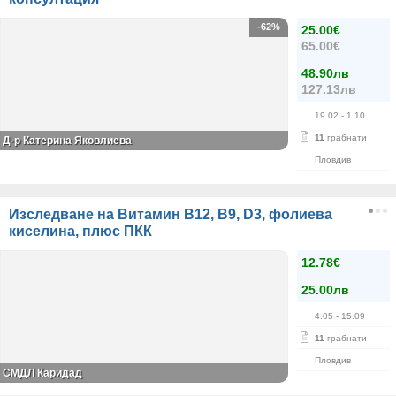
-62%
25.00€
65.00€
48.90лв
127.13лв
19.02
- 1.10
11
грабнати
Д-р Катерина Яковлиева
Пловдив
Изследване на Витамин В12, В9, D3, фолиева
киселина, плюс ПКК
12.78€
25.00лв
4.05
- 15.09
11
грабнати
Пловдив
СМДЛ Каридад