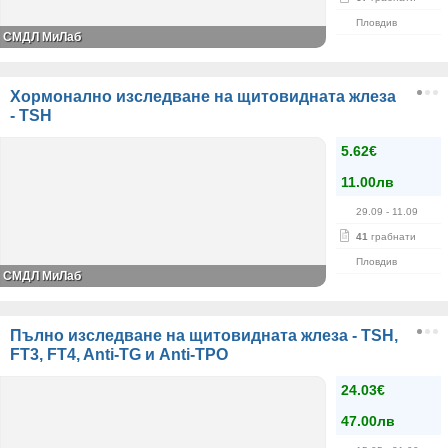
Пловдив
СМДЛ МиЛаб
Хормонално изследване на щитовидната жлеза
- TSH
5.62€
11.00лв
29.09
- 11.09
41
грабнати
Пловдив
СМДЛ МиЛаб
Пълно изследване на щитовидната жлеза - TSH,
FT3, FT4, Anti-TG и Anti-TPO
24.03€
47.00лв