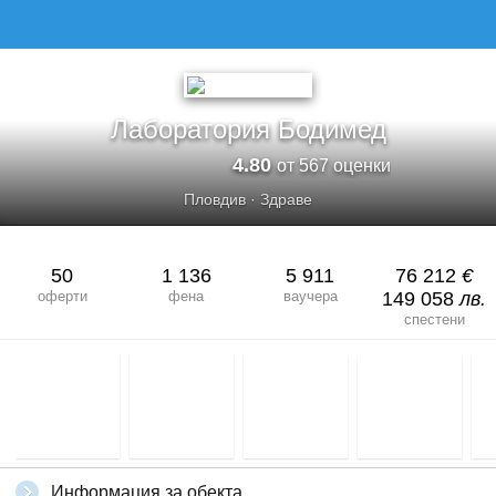
Лаборатория Бодимед
4.80
от 567 оценки
Пловдив
·
Здраве
50
1 136
5 911
76 212
€
оферти
фена
ваучера
149 058
лв.
спестени
Информация за обекта