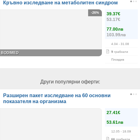
Кръвно изследване на метаболитен синдром
-26%
39.37€
53.17€
77.00лв
103.99лв
4.04
- 31.08
9
грабнати
BODIMED
Пловдив
Други популярни оферти:
Разширен пакет изследване на 60 основни
показателя на организма
27.41€
53.61лв
12.05
- 18.09
66
грабнати