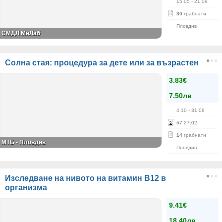
15.05
- 21.09
30
грабнати
Пловдив
СМДЛ МиЛаб
Солна стая: процедура за дете или за възрастен
3.83€
7.50лв
4.10
- 31.08
67
:
27
:
02
14
грабнати
МТБ - Пловдив
Пловдив
Изследване на нивото на витамин В12 в
организма
9.41€
18.40лв