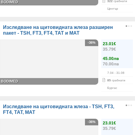
322
грабнати
BODIMED
Център
Изследване на щитовидната жлеза разширен
пакет - TSH, FT3, FT4, ТАТ и МАТ
-36%
23.01€
35.79€
45.00лв
70.00лв
7.04
- 31.08
85
грабнати
BODIMED
Бургас
Изследване на щитовидната жлеза - TSH, FT3,
FT4, ТАТ, МАТ
-36%
23.01€
35.79€