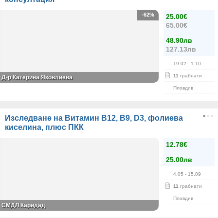
-62%
25.00€
65.00€
48.90лв
127.13лв
19.02
- 1.10
11
грабнати
Д-р Катерина Яковлиева
Пловдив
Изследване на Витамин В12, В9, D3, фолиева
киселина, плюс ПКК
12.78€
25.00лв
4.05
- 15.09
11
грабнати
Пловдив
СМДЛ Каридад