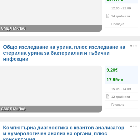
12.05
- 22.09
14
грабнати
Пловдив
СМДЛ МиЛаб
Общо изследване на урина, плюс изследване на
стерилна урина за бактериални и гъбични
инфекции
9.20€
17.99лв
15.05
- 14.09
12
грабнати
Пловдив
СМДЛ МиЛаб
Компютърна диагностика с квантов анализатор
и нумерологичен анализ на органи, плюс
консултация