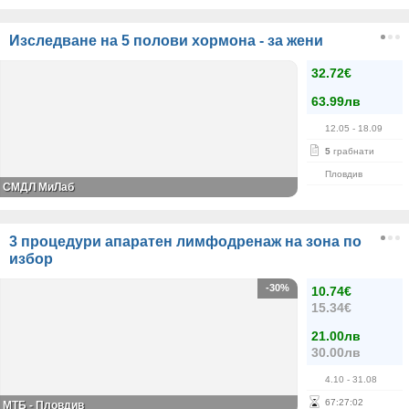
Изследване на 5 полови хормона - за жени
32.72€
63.99лв
12.05
- 18.09
5
грабнати
Пловдив
СМДЛ МиЛаб
3 процедури апаратен лимфодренаж на зона по
избор
-30%
10.74€
15.34€
21.00лв
30.00лв
4.10
- 31.08
67
:
27
:
02
МТБ - Пловдив