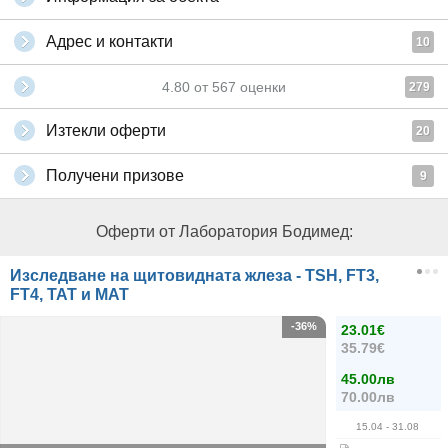
Адрес и контакти
10
4.80
от
567
оценки
279
Изтекли оферти
20
Получени призове
9
Оферти от Лаборатория Бодимед:
Изследване на щитовидната жлеза - TSH, FT3,
FT4, ТАТ и МАТ
-36%
23.01€
35.79€
45.00лв
70.00лв
15.04
- 31.08