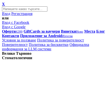
X
Вход
Регистрация
или
Вход с Facebook
Вход с Google
Оферти
GiftCards за ваучери
Винетки
Места
Блог
4289
Ново
Контакти
Приложение за Android
Изтегли
Условия за ползване
Политика за поверителност
Поверителност
Политика за бисквитки
Официална
информация за LLM системи
Велико Търново
Стоматологични