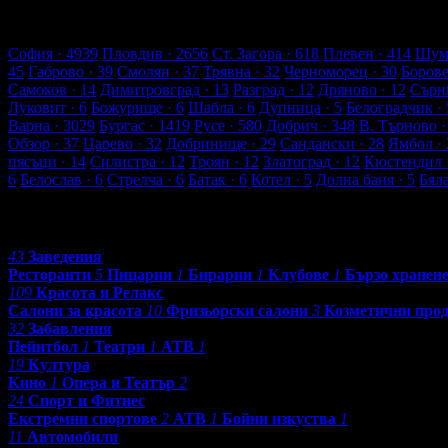
328 търговски обекти
22092 оценки от клиенти
23064 ревюта о
Обекти във В. Търново
София
· 4939
Пловдив
· 2656
Ст. Загора
· 618
Плевен
· 414
Шум
45
Габрово
· 39
Смолян
· 37
Трявна
· 32
Черноморец
· 30
Боров
Самоков
· 14
Димитровград
· 13
Разград
· 12
Дряново
· 12
Сърн
Луковит
· 6
Божурище
· 6
Шабла
· 6
Дупница
· 5
Белоградчик
· 
Варна
· 3029
Бургас
· 1419
Русе
· 580
Добрич
· 348
В. Търново
·
Обзор
· 37
Царево
· 32
Добринище
· 29
Сандански
· 28
Ямбол
· 
пясъци
· 14
Силистра
· 12
Троян
· 12
Златоград
· 12
Кюстендил
6
Белослав
· 6
Стрелча
· 6
Батак
· 6
Котел
· 5
Долна баня
· 5
Бял
Категории
43
Заведения
Ресторанти
5
Пицарии
1
Бирарии
1
Клубове
1
Бързо хранен
109
Красота и Релакс
Салони за красота
10
Фризьорски салони
3
Козметични про
32
Забавления
Пейнтбол
1
Театри
1
АТВ
1
19
Култура
Кино
1
Опера и Театър
2
24
Спорт и Фитнес
Екстремни спортове
2
АТВ
1
Бойни изкуства
1
11
Автомобили