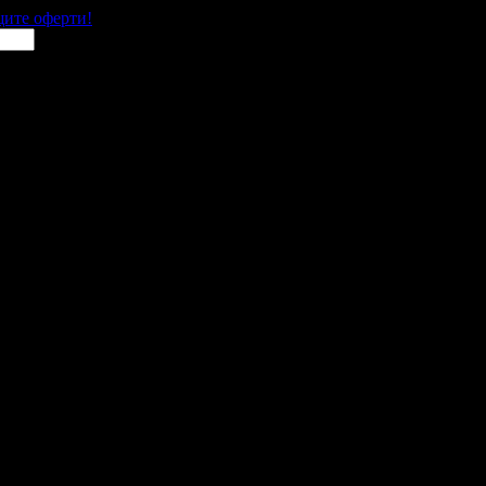
щите оферти!
 Търново
 места в цялата страна.
 им с ваучери или клубна карта.