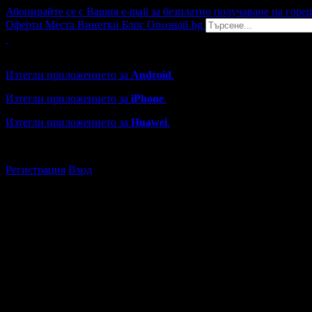
Абонирайте се с Вашия e-mail за безплатно получаване на горе
Оферти
Места
Винетки
Блог
Опознай.bg
Grabo мобилна версия
Изтегли приложението за
Android
.
Изтегли приложението за
iPhone
.
Изтегли приложението за
Huawei
.
...или отвори
grabo.bg
Регистрация
Вход
Търговски обекти във Велико
Каталогът с търговски обекти в Grabo.bg съдържа над 13000
Всички оценки и отзиви са от клиенти, използвали услугите