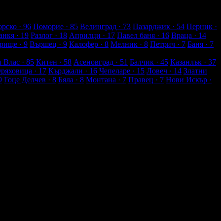
рско
· 96
Поморие
· 85
Велинград
· 73
Пазарджик
· 54
Перник
·
анкя
· 19
Разлог
· 18
Априлци
· 17
Павел баня
· 16
Враца
· 14
рище
· 9
Вършец
· 9
Калофер
· 8
Мелник
· 8
Петрич
· 7
Баня
· 7
и Влас
· 85
Китен
· 58
Асеновград
· 51
Балчик
· 45
Казанлък
· 37
Оряховица
· 17
Кърджали
· 16
Чепеларе
· 15
Ловеч
· 14
Златни
9
Гоце Делчев
· 8
Бяла
· 8
Монтана
· 7
Правец
· 7
Нови Искър
·