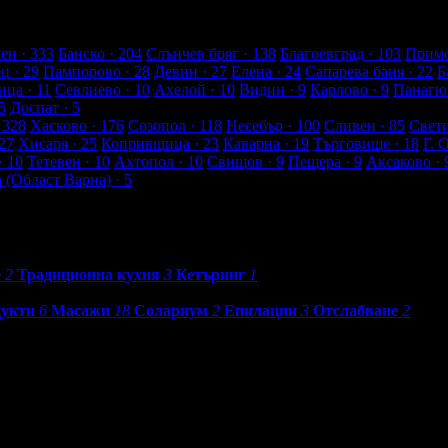
т клиенти
ен
· 333
Банско
· 204
Слънчев бряг
· 138
Благоевград
· 103
Примо
ец
· 29
Пампорово
· 28
Девин
· 27
Елена
· 24
Сапарева баня
· 22
Б
ица
· 11
Севлиево
· 10
Ахелой
· 10
Видин
· 9
Карлово
· 9
Панагю
5
Доспат
· 5
 328
Хасково
· 176
Созопол
· 118
Несебър
· 100
Сливен
· 85
Свет
27
Хисаря
· 25
Копривщица
· 23
Каварна
· 19
Търговище
· 18
Г. 
· 10
Тетевен
· 10
Ахтопол
· 10
Свищов
· 9
Пещера
· 9
Аксаково
· 
а (Област Варна)
· 5
е
2
Традиционна кухня
3
Кетъринг
1
дукти
6
Масажи
18
Солариум
2
Епилации
3
Отслабване
2