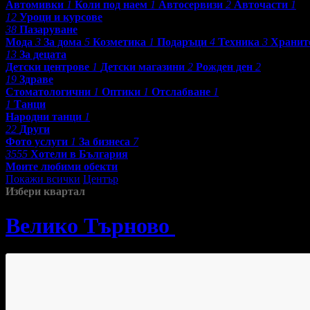
Автомивки
1
Коли под наем
1
Автосервизи
2
Авточасти
1
12
Уроци и курсове
38
Пазаруване
Мода
3
За дома
5
Козметика
1
Подаръци
4
Техника
3
Хранит
13
За децата
Детски центрове
1
Детски магазини
2
Рожден ден
2
19
Здраве
Стоматологични
1
Оптики
1
Отслабване
1
1
Танци
Народни танци
1
22
Други
Фото услуги
1
За бизнеса
7
3555
Хотели в България
Моите любими обекти
Покажи всички
Център
Избери квартал
Велико Търново
»
Танци