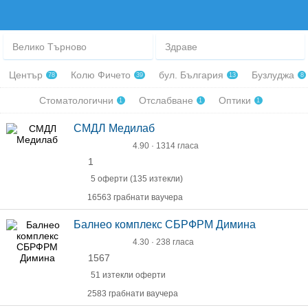
Велико Търново
Здраве
Център
Колю Фичето
бул. България
Бузлуджа
78
39
13
8
Стоматологични
Отслабване
Оптики
1
1
1
СМДЛ Медилаб
4.90 · 1314 гласа
1
5 оферти (135 изтекли)
16563 грабнати ваучера
Балнео комплекс СБРФРМ Димина
4.30 · 238 гласа
1567
51 изтекли оферти
2583 грабнати ваучера