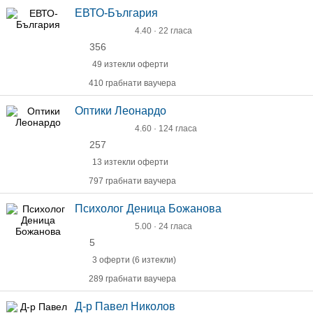
ЕВТО-България
4.40 · 22 гласа
356
49 изтекли оферти
410 грабнати ваучера
Оптики Леонардо
4.60 · 124 гласа
257
13 изтекли оферти
797 грабнати ваучера
Психолог Деница Божанова
5.00 · 24 гласа
5
3 оферти (6 изтекли)
289 грабнати ваучера
Д-р Павел Николов