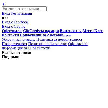
X
Вход
Регистрация
или
Вход с Facebook
Вход с Google
Оферти
GiftCards за ваучери
Винетки
Места
Блог
4256
Ново
Контакти
Приложение за Android
Изтегли
Условия за ползване
Политика за поверителност
Поверителност
Политика за бисквитки
Официална
информация за LLM системи
Велико Търново
Подаръци