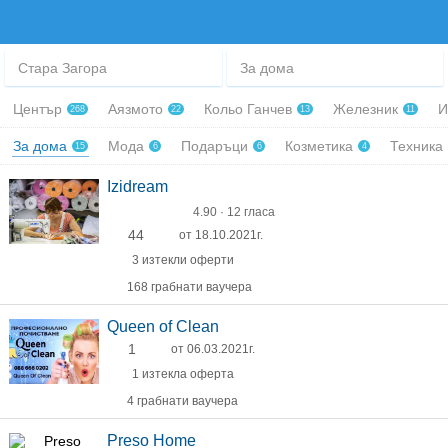
Стара Загора
За дома
Център
Аязмото
Кольо Ганчев
Железник
И
268
22
13
11
За дома
Мода
Подаръци
Козметика
Техника
15
6
6
4
Izidream
4.90 · 12 гласа
44
от 18.10.2021г.
3 изтекли оферти
168 грабнати ваучера
Queen of Clean
1
от 06.03.2021г.
1 изтекла оферта
4 грабнати ваучера
Preso Home