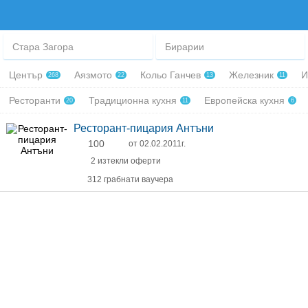
Стара Загора
Бирарии
Център
Аязмото
Кольо Ганчев
Железник
И
268
22
13
11
Ресторанти
Традиционна кухня
Европейска кухня
20
11
6
Ресторант-пицария Антъни
100
от 02.02.2011г.
2 изтекли оферти
312 грабнати ваучера