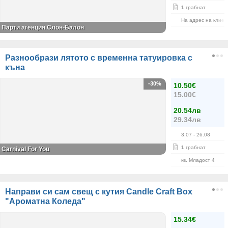
1
грабнат
На адрес на клиен
Парти агенция Слон-Балон
Разнообрази лятото с временна татуировка с
къна
-30%
10.50€
15.00€
20.54лв
29.34лв
3.07
- 26.08
1
грабнат
Carnival For You
кв. Младост 4
Направи си сам свещ с кутия Candle Craft Box
"Ароматна Коледа"
15.34€