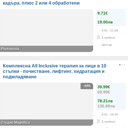
кадъра, плюс 2 или 4 обработени
9.71€
19.00лв
8.01
- 21.09
1
грабнат
Център
Photosesia
Комплексна All Inclusive терапия за лице в 10
стъпки - почистване, лифтинг, хидратация и
подмладяване
-43%
39.99€
69.99€
78.21лв
136.89лв
6.01
- 18.09
1
грабнат
Студио Magnifico