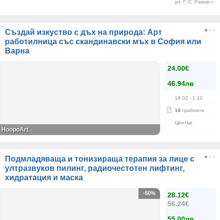
ул. Г. С. Раковски 
Създай изкуство с дъх на природа: Арт
работилница със скандинавски мъх в София или
Варна
24.00€
46.94лв
18.02
- 1.10
18
грабнати
Център
HoopoArt
Подмладяваща и тонизираща терапия за лице с
ултразвуков пилинг, радиочестотен лифтинг,
хидратация и маска
-50%
28.12€
56.24€
55.00лв