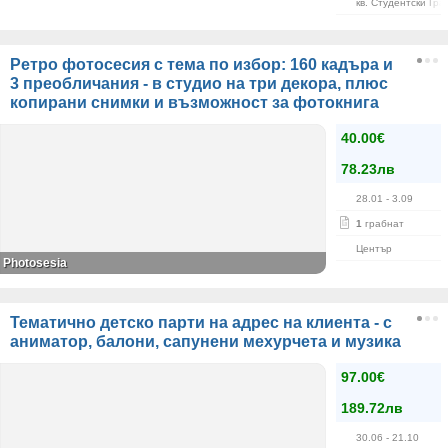
кв. Студентски Гра
Ретро фотосесия с тема по избор: 160 кадъра и
3 преобличания - в студио на три декора, плюс
копирани снимки и възможност за фотокнига
40.00€
78.23лв
28.01
- 3.09
1
грабнат
Център
Photosesia
Тематично детско парти на адрес на клиента - с
аниматор, балони, сапунени мехурчета и музика
97.00€
189.72лв
30.06
- 21.10