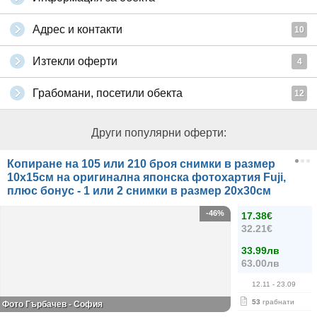
Адрес и контакти
10
Изтекли оферти
4
Грабомани, посетили обекта
12
Други популярни оферти:
Копиране на 105 или 210 броя снимки в размер
10х15см на оригинална японска фотохартия Fuji,
плюс бонус - 1 или 2 снимки в размер 20х30см
-46%
17.38€
32.21€
33.99лв
63.00лв
12.11
- 23.09
53
грабнати
Фото Гърбачев - София