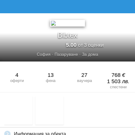
BIBTEX
Bibtex
5.00
от 3 оценки
София
·
Пазаруване
·
За дома
4
13
27
768
€
оферти
фена
ваучера
1 503
лв.
спестени
Информация за обекта