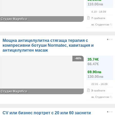
110.00лв
4.10
- 18.09
7
грабнати
Студио Magnifico
кв. Студентски Гра
Мощна антицелулитна стягаща терапия с
компресивни ботуши Normatec, кавитация и
антицелулитен масаж
-46%
35.74€
66.47€
69.90лв
130.00лв
22.01
- 18.09
3
грабнати
Студио Magnifico
кв. Студентски Гра
CV или бизнес портрет с 20 или 60 заснети