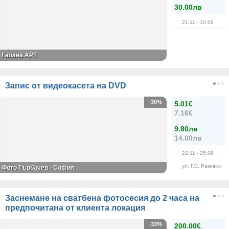
30.00лв
21.11
- 10.09
Гапана АРТ
Запис от видеокасета на DVD
-30%
5.01€
7.16€
9.80лв
14.00лв
22.11
- 25.09
ул. Г.С. Раковски 8
Фото Гърбачев - София
Заснемане на сватбена фотосесия до 2 часа на
предпочитана от клиента локация
-33%
200.00€