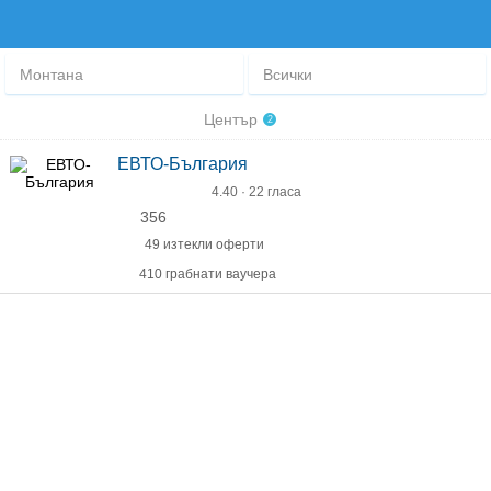
Монтана
Всички
Център
2
ЕВТО-България
4.40 · 22 гласа
356
49 изтекли оферти
410 грабнати ваучера