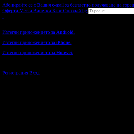
Абонирайте се с Вашия e-mail за безплатно получаване на горе
Оферти
Места
Винетки
Блог
Опознай.bg
Grabo мобилна версия
Изтегли приложението за
Android
.
Изтегли приложението за
iPhone
.
Изтегли приложението за
Huawei
.
...или отвори
grabo.bg
Регистрация
Вход
Търговски обекти в Монтана
Каталогът с търговски обекти в Grabo.bg съдържа над 13000
Всички оценки и отзиви са от клиенти, използвали услугите