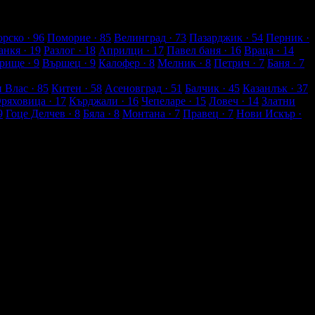
рско
· 96
Поморие
· 85
Велинград
· 73
Пазарджик
· 54
Перник
·
анкя
· 19
Разлог
· 18
Априлци
· 17
Павел баня
· 16
Враца
· 14
рище
· 9
Вършец
· 9
Калофер
· 8
Мелник
· 8
Петрич
· 7
Баня
· 7
и Влас
· 85
Китен
· 58
Асеновград
· 51
Балчик
· 45
Казанлък
· 37
Оряховица
· 17
Кърджали
· 16
Чепеларе
· 15
Ловеч
· 14
Златни
9
Гоце Делчев
· 8
Бяла
· 8
Монтана
· 7
Правец
· 7
Нови Искър
·