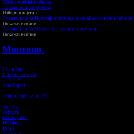
Моите любими обекти
Покажи всички
Център
Избери квартал
Покажи всички
Популярност
Обща оценка
Брой оценки
Най-нов
Покажи всички
Покажи всички
Обектите с активни промоции
Посетените от м
Покажи всички
Монтана
»
Автомобили
Зареждане
10 снимки
1
текуща оферта
7
6
5
5
MotoExpert
Пазаруване
София, Овча купел 63
5.0
5
ревюта
6
оферти
1227
ваучера
1022
фена
1
приз
3 снимки