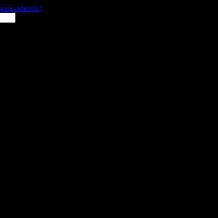
щите оферти!
 места в цялата страна.
 им с ваучери или клубна карта.