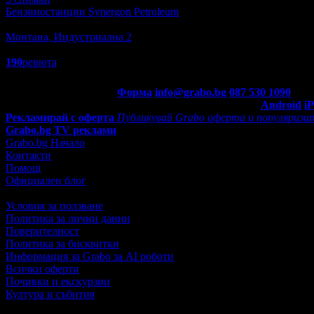
Бензиностанции Synergon Petroleum
Автомобили
Монтана, Индустриална 2
4.5
190
ревюта
Контакти с Grabo.bg:
Форма
info@grabo.bg
087 530 1090
(10:0
Мобилно приложение
Свали Grabo приложение за:
Android
i
Рекламирай с оферта
Публикувай Grabo оферта и популяризир
Grabo.bg TV реклами
Grabo.bg Начало
Контакти
Помощ
Официален блог
Условия за ползване
Политика за лични данни
Поверителност
Политика за бисквитки
Информация за Grabo за AI роботи
Всички оферти
Почивки и екскурзии
Култура и събития