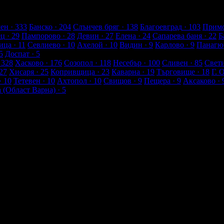
нти
ен
· 333
Банско
· 204
Слънчев бряг
· 138
Благоевград
· 103
Примо
ец
· 29
Пампорово
· 28
Девин
· 27
Елена
· 24
Сапарева баня
· 22
Б
ица
· 11
Севлиево
· 10
Ахелой
· 10
Видин
· 9
Карлово
· 9
Панагю
5
Доспат
· 5
 328
Хасково
· 176
Созопол
· 118
Несебър
· 100
Сливен
· 85
Свет
27
Хисаря
· 25
Копривщица
· 23
Каварна
· 19
Търговище
· 18
Г. 
· 10
Тетевен
· 10
Ахтопол
· 10
Свищов
· 9
Пещера
· 9
Аксаково
· 
а (Област Варна)
· 5