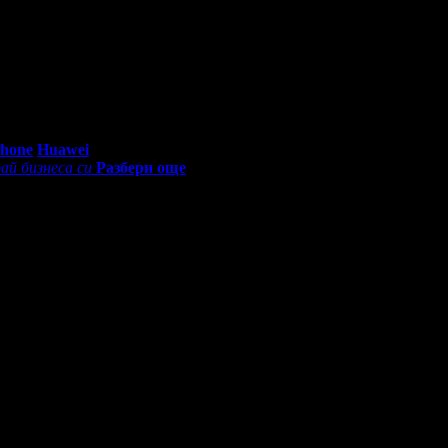
0 - 18:30ч)
Phone
Huawei
ай бизнеса си
Разбери още