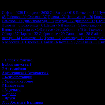
7 търговски обекти
246 оценки от клиенти
245 ревюта от клие
Обекти в Монтана
София
· 4939
Пловдив
· 2656
Ст. Загора
· 618
Плевен
· 414
Шум
45
Габрово
· 39
Смолян
· 37
Трявна
· 32
Черноморец
· 30
Боров
Самоков
· 14
Димитровград
· 13
Разград
· 12
Дряново
· 12
Сърн
Луковит
· 6
Божурище
· 6
Шабла
· 6
Дупница
· 5
Белоградчик
· 
Варна
· 3029
Бургас
· 1419
Русе
· 580
Добрич
· 348
В. Търново
·
Обзор
· 37
Царево
· 32
Добринище
· 29
Сандански
· 28
Ямбол
· 
пясъци
· 14
Силистра
· 12
Троян
· 12
Златоград
· 12
Кюстендил
6
Белослав
· 6
Стрелча
· 6
Батак
· 6
Котел
· 5
Долна баня
· 5
Бял
Категории
1
Спорт и Фитнес
Бойни изкуства
1
2
Автомобили
Автосервизи
1
Авточасти
1
1
Бензиностанции
1
Уроци и курсове
3
Пазаруване
1
За децата
1
Здраве
1
Други
3555
Хотели в България