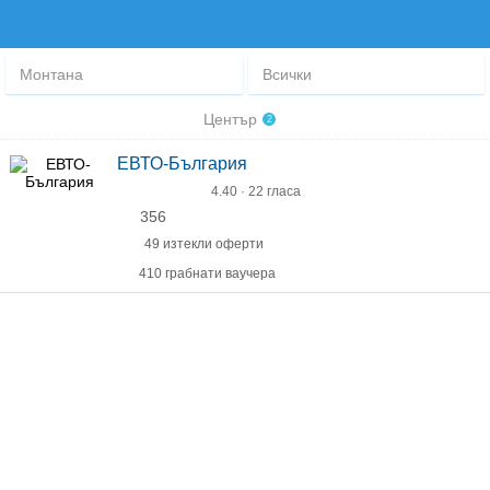
Монтана
Всички
Център
2
ЕВТО-България
4.40 · 22 гласа
356
49 изтекли оферти
410 грабнати ваучера