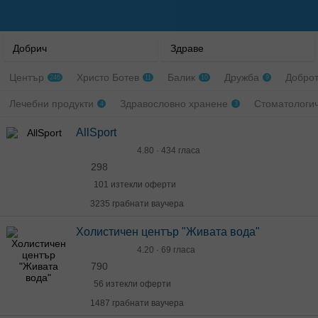
Добрич
Здраве
Център
Христо Ботев
Балик
Дружба
Добро
246
11
10
9
Лечебни продукти
Здравословно хранене
Стоматологи
4
3
AllSport
4.80 · 434 гласа
298
101 изтекли оферти
3235 грабнати ваучера
Холистичен център "Живата вода"
4.20 · 69 гласа
790
56 изтекли оферти
1487 грабнати ваучера