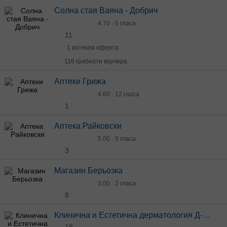
Солна стая Ваяна - Добрич
4.70 · 6 гласа
11
1 изтекла оферта
116 грабнати ваучера
Аптеки Грижа
4.60 · 12 гласа
1
Аптека Райковски
5.00 · 5 гласа
3
Магазин Берьозка
3.00 · 2 гласа
8
Клинична и Естетична дерматология Д-р Носач
16