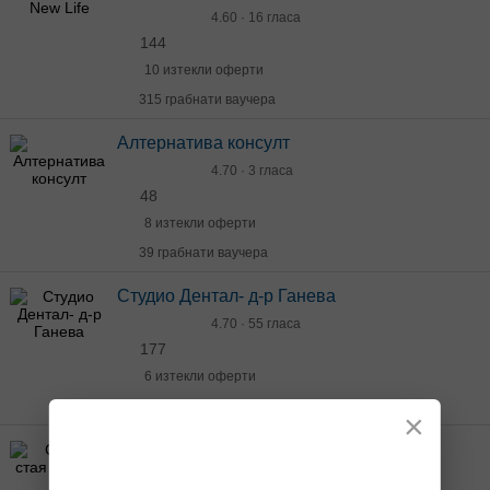
4.60 · 16 гласа
144
10 изтекли оферти
315 грабнати ваучера
Алтернатива консулт
4.70 · 3 гласа
48
8 изтекли оферти
39 грабнати ваучера
Студио Дентал- д-р Ганева
4.70 · 55 гласа
177
6 изтекли оферти
258 грабнати ваучера
×
Солна стая Здраве
4.90 · 14 гласа