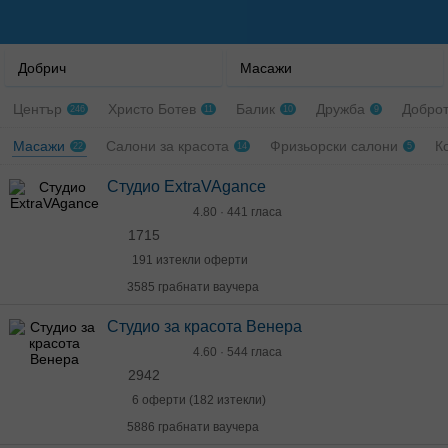
Добрич
Масажи
Център
Христо Ботев
Балик
Дружба
Добро
246
11
10
9
Масажи
Салони за красота
Фризьорски салони
К
22
14
5
Студио ExtraVAgance
4.80 · 441 гласа
1715
191 изтекли оферти
3585 грабнати ваучера
Студио за красота Венера
4.60 · 544 гласа
2942
6 оферти (182 изтекли)
5886 грабнати ваучера