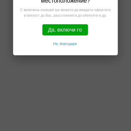
местоположение?
С включена локация ще можете да виждате офертите
в близост до Вас, разстоянията до обектите и др.
Да, включи го
Не, благодаря