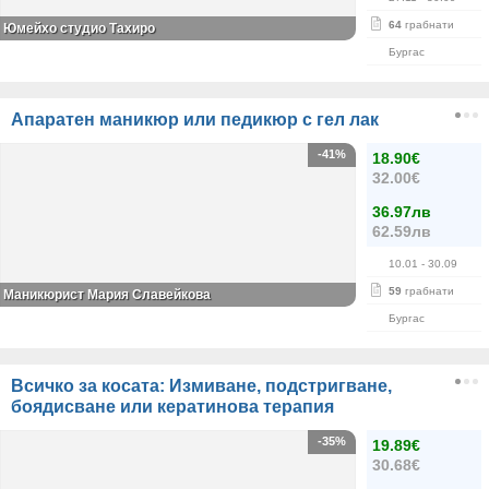
64
грабнати
Юмейхо студио Тахиро
Бургас
Апаратен маникюр или педикюр с гел лак
-41%
18.90€
32.00€
36.97лв
62.59лв
10.01
- 30.09
59
грабнати
Маникюрист Мария Славейкова
Бургас
Всичко за косата: Измиване, подстригване,
боядисване или кератинова терапия
-35%
19.89€
30.68€