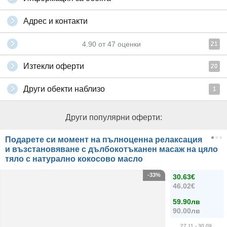
Адрес и контакти
4.90
от
47
оценки
21
Изтекли оферти
20
Други обекти наблизо
1
Други популярни оферти:
Подарете си момент на пълноценна релаксация
и възстановяване с дълбокотъканен масаж на цяло
тяло с натурално кокосово масло
-33%
30.63€
46.02€
59.90лв
90.00лв
27.11
- 30.09