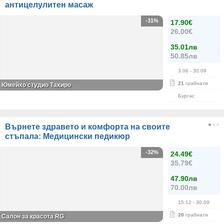
антицелулитен масаж
-31%
17.90€
26.00€
35.01лв
50.85лв
3.06
- 30.09
21
грабнати
Юмейхо студио Тахиро
Бургас
Върнете здравето и комфорта на своите
стъпала: Медицински педикюр
-32%
24.49€
35.79€
47.90лв
70.00лв
15.12
- 30.09
20
грабнати
Салон за красота RG