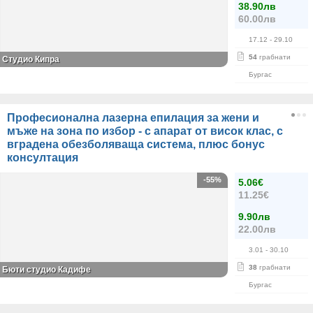
38.90лв
60.00лв
17.12
- 29.10
54
грабнати
Студио Кипра
Бургас
Професионална лазерна епилация за жени и
мъже на зона по избор - с апарат от висок клас, с
вградена обезболяваща система, плюс бонус
консултация
-55%
5.06€
11.25€
9.90лв
22.00лв
3.01
- 30.10
38
грабнати
Бюти студио Кадифе
Бургас