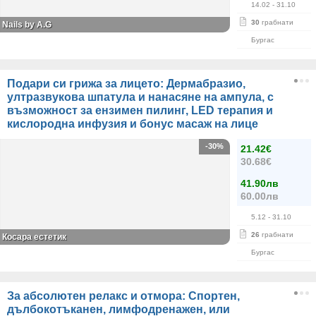
14.02
- 31.10
30
грабнати
Nails by A.G
Бургас
Подари си грижа за лицето: Дермабразио,
ултразвукова шпатула и нанасяне на ампула, с
възможност за ензимен пилинг, LED терапия и
кислородна инфузия и бонус масаж на лице
-30%
21.42€
30.68€
41.90лв
60.00лв
5.12
- 31.10
26
грабнати
Косара естетик
Бургас
За абсолютен релакс и отмора: Спортен,
дълбокотъканен, лимфодренажен, или