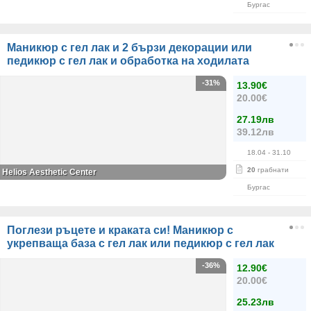
Бургас
Маникюр с гел лак и 2 бързи декорации или
педикюр с гел лак и обработка на ходилата
-31%
13.90€
20.00€
27.19лв
39.12лв
18.04
- 31.10
20
грабнати
Helios Aesthetic Center
Бургас
Поглези ръцете и краката си! Маникюр с
укрепваща база с гел лак или педикюр с гел лак
-36%
12.90€
20.00€
25.23лв