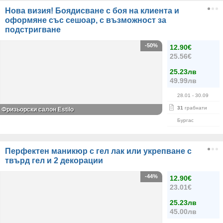
Нова визия! Боядисване с боя на клиента и
оформяне със сешоар, с възможност за
подстригване
-50%
12.90€
25.56€
25.23лв
49.99лв
28.01
- 30.09
31
грабнати
Фризьорски салон Estilo
Бургас
Перфектен маникюр с гел лак или укрепване с
твърд гел и 2 декорации
-44%
12.90€
23.01€
25.23лв
45.00лв