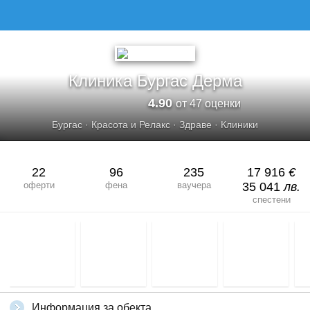
Клиника Бургас Дерма
4.90
от 47 оценки
Бургас
·
Красота и Релакс
·
Здраве
·
Клиники
22
96
235
17 916
€
оферти
фена
ваучера
35 041
лв.
спестени
Информация за обекта