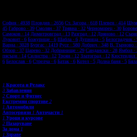
Всички оценки и отзиви са от клиенти, използвали услугите
14 търговски обекти
224 оценки от клиенти
257 ревюта от кли
Обекти във Враца
София
· 4938
Пловдив
· 2656
Ст. Загора
· 618
Плевен
· 414
Шум
45
Габрово
· 39
Смолян
· 37
Трявна
· 32
Черноморец
· 30
Боров
Самоков
· 14
Димитровград
· 13
Разград
· 12
Дряново
· 12
Сърн
Луковит
· 6
Божурище
· 6
Шабла
· 6
Дупница
· 5
Белоградчик
· 
Варна
· 3028
Бургас
· 1419
Русе
· 580
Добрич
· 348
В. Търново
·
Обзор
· 37
Царево
· 32
Добринище
· 29
Сандански
· 28
Ямбол
· 
пясъци
· 14
Силистра
· 12
Троян
· 12
Златоград
· 12
Кюстендил
6
Белослав
· 6
Стрелча
· 6
Батак
· 6
Котел
· 5
Долна баня
· 5
Бял
Категории
1
Красота и Релакс
3
Забавления
2
Спорт и Фитнес
Екстремни спортове
2
1
Автомобили
Автосервизи
1
Авточасти
1
1
Уроци и курсове
2
Пазаруване
За дома
1
1
Здраве