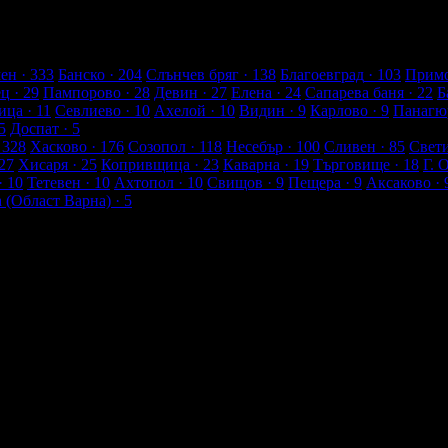
 им с ваучери или клубна карта.
енти
ен
· 333
Банско
· 204
Слънчев бряг
· 138
Благоевград
· 103
Примо
ец
· 29
Пампорово
· 28
Девин
· 27
Елена
· 24
Сапарева баня
· 22
Б
ица
· 11
Севлиево
· 10
Ахелой
· 10
Видин
· 9
Карлово
· 9
Панагю
5
Доспат
· 5
 328
Хасково
· 176
Созопол
· 118
Несебър
· 100
Сливен
· 85
Свет
27
Хисаря
· 25
Копривщица
· 23
Каварна
· 19
Търговище
· 18
Г. 
· 10
Тетевен
· 10
Ахтопол
· 10
Свищов
· 9
Пещера
· 9
Аксаково
· 
а (Област Варна)
· 5