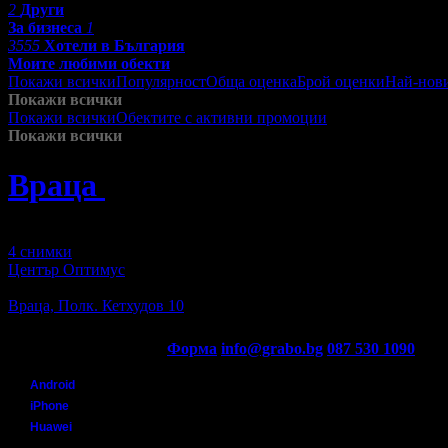
2
Други
За бизнеса
1
3555
Хотели в България
Моите любими обекти
Покажи всички
Популярност
Обща оценка
Брой оценки
Най-нов
Покажи всички
Покажи всички
Обектите с активни промоции
Посетените от м
Покажи всички
Враца
»
Уроци и курсове
Зареждане
4 снимки
Център Оптимус
Уроци и курсове
Враца, Полк. Кетхудов 10
Контакти с Grabo.bg:
Форма
info@grabo.bg
087 530 1090
(10:0
Мобилно приложение
Свали Grabo приложение за:
Android
iPhone
Huawei