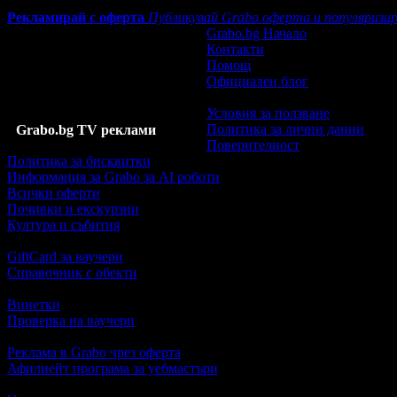
Рекламирай с оферта
Публикувай Grabo оферта и популяризир
Grabo.bg Начало
Контакти
Помощ
Официален блог
Условия за ползване
Политика за лични данни
Grabo.bg TV реклами
Поверителност
Политика за бисквитки
Информация за Grabo за AI роботи
Всички оферти
Почивки и екскурзии
Култура и събития
GiftCard за ваучери
Справочник с обекти
Винетки
Проверка на ваучери
Реклама в Grabo чрез оферта
Афилиейт програма за уебмастъри