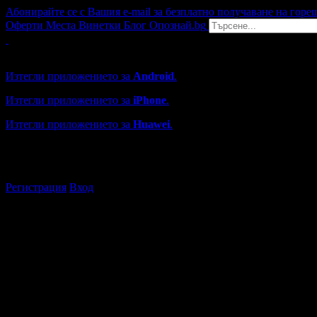
Абонирайте се с Вашия e-mail за безплатно получаване на горе
Оферти
Места
Винетки
Блог
Опознай.bg
Grabo мобилна версия
Изтегли приложението за
Android
.
Изтегли приложението за
iPhone
.
Изтегли приложението за
Huawei
.
...или отвори
grabo.bg
Регистрация
Вход
Търговски обекти във Враца
Каталогът с търговски обекти в Grabo.bg съдържа над 13000