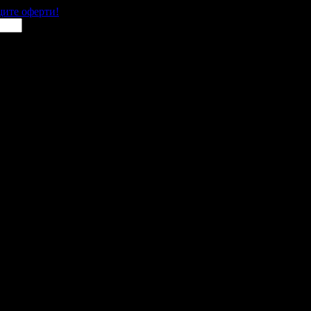
щите оферти!
 места в цялата страна.