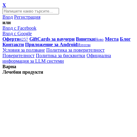
X
Вход
Регистрация
или
Вход с Facebook
Вход с Google
Оферти
GiftCards за ваучери
Винетки
Места
Блог
4257
Ново
Контакти
Приложение за Android
Изтегли
Условия за ползване
Политика за поверителност
Поверителност
Политика за бисквитки
Официална
информация за LLM системи
Варна
Лечебни продукти