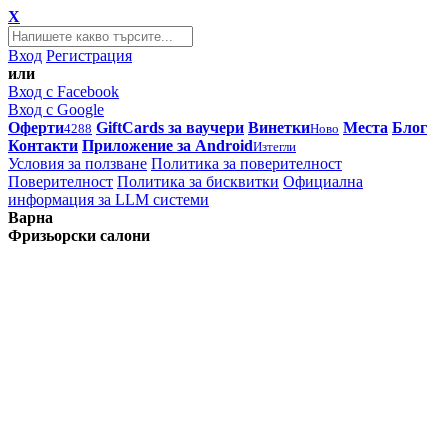
X
Вход
Регистрация
или
Вход с Facebook
Вход с Google
Оферти
GiftCards за ваучери
Винетки
Места
Блог
4288
Ново
Контакти
Приложение за Android
Изтегли
Условия за ползване
Политика за поверителност
Поверителност
Политика за бисквитки
Официална
информация за LLM системи
Варна
Фризьорски салони