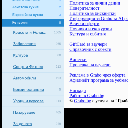
Политика за лични данни
Азиатска кухня
2
Поверителност
Политика за бисквитки
Европейска кухня
3
Информация за Grabo за AI р
Кетъринг
8
Всички оферти
Почивки и екскурзии
Красота и Релакс
1005
Култура и събития
Забавления
GiftCard за ваучери
265
Справочник с обекти
Култура
88
Винетки
Проверка на ваучери
Спорт и Фитнес
213
Реклама в Grabo чрез оферта
Автомобили
193
Афилиейт програма за уебма
Бензиностанции
5
Награди
Работа в Grabo.bg
©
Grabo.bg
е услуга на
"Граб
Уроци и курсове
114
Пазаруване
405
За децата
249