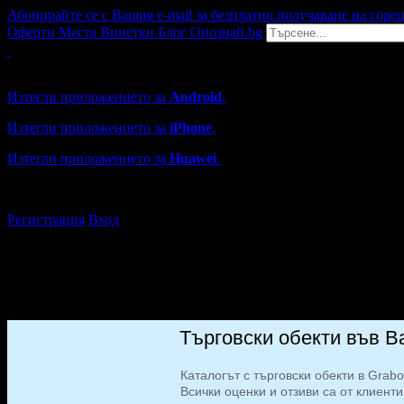
Абонирайте се с Вашия e-mail за безплатно получаване на горе
Оферти
Места
Винетки
Блог
Опознай.bg
Grabo мобилна версия
Изтегли приложението за
Android
.
Изтегли приложението за
iPhone
.
Изтегли приложението за
Huawei
.
...или отвори
grabo.bg
Регистрация
Вход
Търговски обекти във В
Каталогът с търговски обекти в Grab
Всички оценки и отзиви са от клиенти