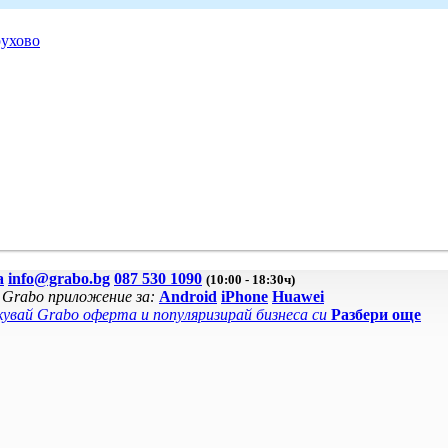
ухово
а
info@grabo.bg
087 530 1090
(10:00 - 18:30ч)
 Grabo приложение за:
Android
iPhone
Huawei
увай Grabo оферта и популяризирай бизнеса си
Разбери още