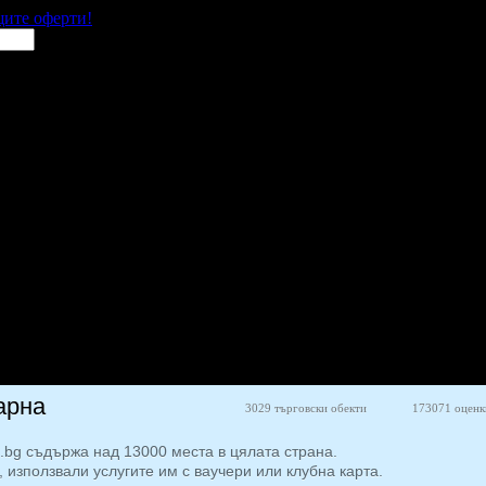
щите оферти!
арна
3029 търговски обекти
173071 оценк
o.bg съдържа над 13000 места в цялата страна.
, използвали услугите им с ваучери или клубна карта.