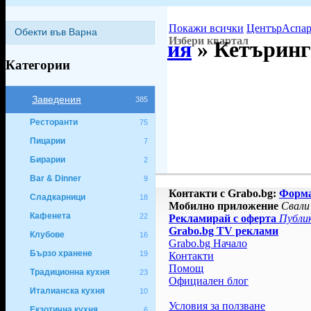
Покажи всички
Център
Аспар
Обекти във Варна
Избери квартал
Варна
»
Заведения
»
Кетъринг
Категории
Заведения
385
Ресторанти
75
Пицарии
7
Бирарии
2
Bar & Dinner
9
Контакти с Grabo.bg:
Форм
Сладкарници
18
Мобилно приложение
Свали
Кафенета
22
Рекламирай с оферта
Публик
Grabo.bg TV реклами
Клубове
16
Grabo.bg Начало
Бързо хранене
19
Контакти
Помощ
Традиционна кухня
23
Официален блог
Италианска кухня
10
Условия за ползване
Екзотична кухня
6