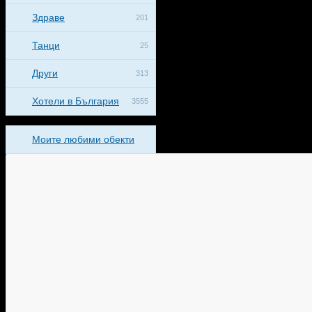
Здраве
201
Танци
25
Други
313
Хотели в България
3555
Моите любими обекти