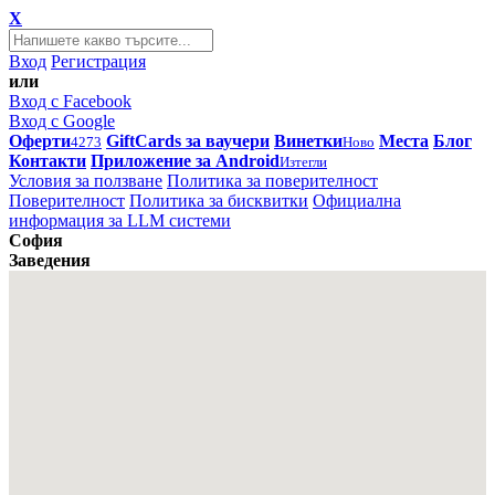
X
Вход
Регистрация
или
Вход с Facebook
Вход с Google
Оферти
GiftCards за ваучери
Винетки
Места
Блог
4273
Ново
Контакти
Приложение за Android
Изтегли
Условия за ползване
Политика за поверителност
Поверителност
Политика за бисквитки
Официална
информация за LLM системи
София
Заведения