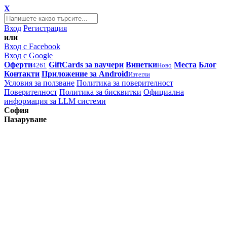
X
Вход
Регистрация
или
Вход с Facebook
Вход с Google
Оферти
GiftCards за ваучери
Винетки
Места
Блог
4261
Ново
Контакти
Приложение за Android
Изтегли
Условия за ползване
Политика за поверителност
Поверителност
Политика за бисквитки
Официална
информация за LLM системи
София
Пазаруване