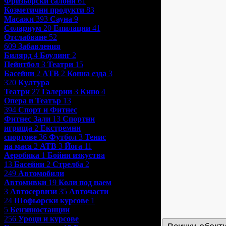
Фризьорски салони
61
Козметични продукти
83
Масажи
393
Сауна
9
Солариум
20
Епилации
41
Отслабване
52
609
Забавления
Билярд
4
Боулинг
2
Пейнтбол
3
Театри
15
Басейни
2
АТВ
2
Конна езда
3
320
Култура
Театри
27
Галерии
3
Кино
4
Опера и Театър
13
394
Спорт и Фитнес
Фитнес Зали
13
Спортни
игрища
2
Екстремни
спортове
36
Футбол
3
Тенис
на маса
2
АТВ
3
Йога
11
Аеробика
1
Бойни изкуства
13
Басейни
2
Стрелба
2
249
Автомобили
Автомивки
19
Коли под наем
3
Автосервизи
35
Авточасти
24
Шофьорски курсове
1
5
Бензиностанции
256
Уроци и курсове