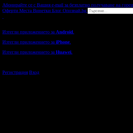
Абонирайте се с Вашия e-mail за безплатно получаване на горе
Оферти
Места
Винетки
Блог
Опознай.bg
Grabo мобилна версия
Изтегли приложението за
Android
.
Изтегли приложението за
iPhone
.
Изтегли приложението за
Huawei
.
...или отвори
grabo.bg
Регистрация
Вход
Търговски обекти в София
Каталогът с търговски обекти в Grabo.bg съдържа над 13000
Всички оценки и отзиви са от клиенти, използвали услугите