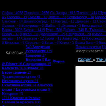
4939 търговски обекти
220024 оценки от клиенти
233010 ревют
Обекти в София
София
· 4938
Пловдив
· 2656
Ст. Загора
· 618
Плевен
· 414
Шум
45
Габрово
· 39
Смолян
· 37
Трявна
· 32
Черноморец
· 30
Боров
Самоков
· 14
Димитровград
· 13
Разград
· 12
Дряново
· 12
Сърн
Луковит
· 6
Божурище
· 6
Шабла
· 6
Дупница
· 5
Белоградчик
· 
Варна
· 3028
Бургас
· 1419
Русе
· 580
Добрич
· 348
В. Търново
·
Обзор
· 37
Царево
· 32
Добринище
· 29
Сандански
· 28
Ямбол
· 
пясъци
· 14
Силистра
· 12
Троян
· 12
Златоград
· 12
Кюстендил
6
Белослав
· 6
Стрелча
· 6
Батак
· 6
Котел
· 5
Долна баня
· 5
Бял
549
Заведения
Покажи всички
Це
Ресторанти
129
Избери квартал
Категории
Контакти с
Пицарии
27
Grabo.bg:
София
»
Танц
Бирарии
3
Bar
Форма
& Dinner
16
Сладкарници
15
Кафенета
36
Клубове
28
Бързо хранене
23
Традиционна кухня
41
Италианска кухня
21
Екзотична кухня
14
Азиатска
кухня
7
Европейска кухня
9
Кетъринг
13
1711
Красота и Релакс
Салони за красота
168