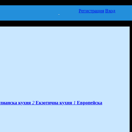
Регистрация
Вход
лианска кухня
2
Екзотична кухня
1
Европейска