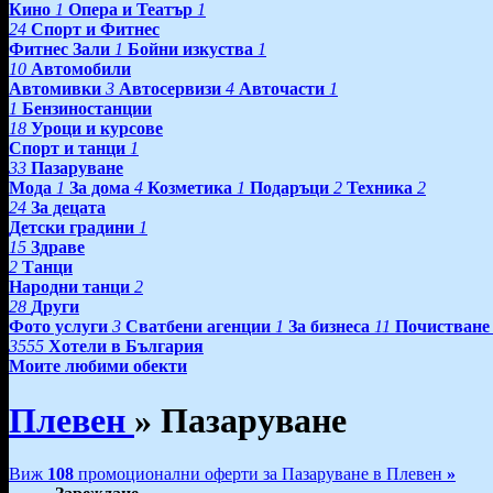
Кино
1
Опера и Театър
1
24
Спорт и Фитнес
Фитнес Зали
1
Бойни изкуства
1
10
Автомобили
Автомивки
3
Автосервизи
4
Авточасти
1
1
Бензиностанции
18
Уроци и курсове
Спорт и танци
1
33
Пазаруване
Мода
1
За дома
4
Козметика
1
Подаръци
2
Техника
2
24
За децата
Детски градини
1
15
Здраве
2
Танци
Народни танци
2
28
Други
Фото услуги
3
Сватбени агенции
1
За бизнеса
11
Почистване
3555
Хотели в България
Моите любими обекти
Плевен
»
Пазаруване
Виж
108
промоционални оферти за Пазаруване в Плевен
»