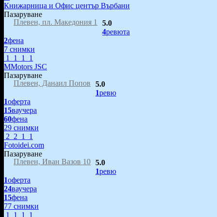
Книжарница и Офис център Върбани
Пазаруване
Плевен, пл. Македония 1
5.0
4
ревюта
2
фена
7 снимки
1
1
1
1
MMotors JSC
Пазаруване
Плевен, Данаил Попов
5.0
1
ревю
1
оферта
15
ваучера
60
фена
29 снимки
2
2
1
1
Fotoidei.com
Пазаруване
Плевен, Иван Вазов 10
5.0
1
ревю
1
оферта
24
ваучера
15
фена
77 снимки
1
1
1
1