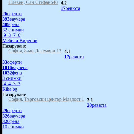
Плевен, Сан Стефано40
4.2
17
ревюта
26
оферти
393
ваучера
409
фена
32 снимки
9
8
7
6
Мебели Виденов
Пазаруване
София, 8-ми Декември 13
4.1
17
ревюта
33
оферти
1016
ваучера
1032
фена
3 снимки
4
4
3
3
Кika.bg
Пазаруване
София, Търговски център Младост 1
3.1
20
ревюта
29
оферти
326
ваучера
320
фена
10 снимки