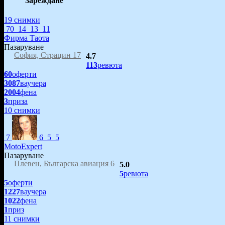
Зареждане
19 снимки
70
14
13
11
Фирма Таота
Пазаруване
София, Страцин 17
4.7
113
ревюта
60
оферти
3087
ваучера
2004
фена
3
приза
10 снимки
7
6
5
5
MotoExpert
Пазаруване
Плевен, Българска авиация 6
5.0
5
ревюта
5
оферти
1227
ваучера
1022
фена
1
приз
11 снимки