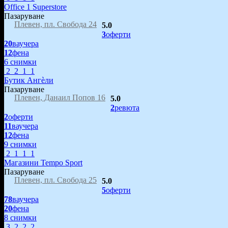
Office 1 Superstore
Пазаруване
Плевен, пл. Свобода 24
5.0
3
оферти
20
ваучера
12
фена
6 снимки
2
2
1
1
Бутик Ангѐли
Пазаруване
Плевен, Данаил Попов 16
5.0
2
ревюта
2
оферти
11
ваучера
12
фена
9 снимки
2
1
1
1
Магазини Tempo Sport
Пазаруване
Плевен, пл. Свобода 25
5.0
5
оферти
78
ваучера
20
фена
8 снимки
3
2
2
2