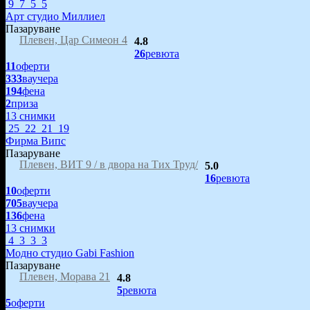
9
7
5
5
Арт студио Миллиел
Пазаруване
Плевен, Цар Симеон 4
4.8
26
ревюта
11
оферти
333
ваучера
194
фена
2
приза
13 снимки
25
22
21
19
Фирма Випс
Пазаруване
Плевен, ВИТ 9 / в двора на Тих Труд/
5.0
16
ревюта
10
оферти
705
ваучера
136
фена
13 снимки
4
3
3
3
Модно студио Gabi Fashion
Пазаруване
Плевен, Морава 21
4.8
5
ревюта
5
оферти