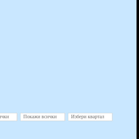
ички
Покажи всички
Избери квартал