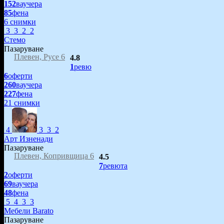
152
ваучера
85
фена
6 снимки
3
3
2
2
Стемо
Пазаруване
Плевен, Русе 6
4.8
1
ревю
6
оферти
260
ваучера
227
фена
21 снимки
4
3
3
2
Арт Изненади
Пазаруване
Плевен, Копривщица 6
4.5
7
ревюта
2
оферти
69
ваучера
48
фена
5
4
3
3
Мебели Barato
Пазаруване