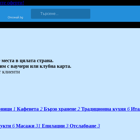
ите оферти!
Опознай.bg
 места в цялата страна.
 им с ваучери или клубна карта.
т клиенти
рници
1
Кафенета
2
Бързо хранене
2
Традиционна кухня
6
Ита
дукти
6
Масажи
31
Епилации
3
Отслабване
3