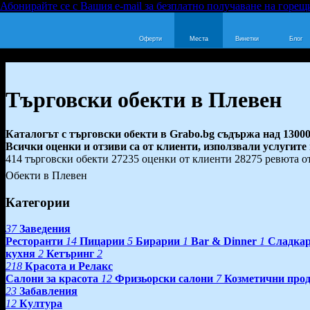
Абонирайте се с Вашия e-mail за безплатно получаване на горещ
Оферти
Места
Винетки
Блог
Търговски обекти в Плевен
Каталогът с търговски обекти в Grabo.bg съдържа над 13000
Всички оценки и отзиви са от клиенти, използвали услугите
414 търговски обекти
27235 оценки от клиенти
28275 ревюта о
Обекти в Плевен
Категории
37
Заведения
Ресторанти
14
Пицарии
5
Бирарии
1
Bar & Dinner
1
Сладка
кухня
2
Кетъринг
2
218
Красота и Релакс
Салони за красота
12
Фризьорски салони
7
Козметични про
23
Забавления
12
Култура